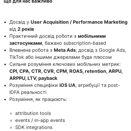
Що для нас важливо
Досвід у
User Acquisition / Performance Marketing
від
2 років
Практичний досвід роботи з
мобільними
застосунками
, бажано subscription-based
Впевнена робота з
Meta Ads
; досвід з Google Ads,
TikTok або іншими джерелами буде плюсом
Сильне розуміння ключових мобільних метрик:
CPI, CPA, CTR, CVR, CPM, ROAS, retention, ARPU,
ARPPU, LTV, payback
Розуміння специфіки
iOS UA
, атрибуції та post-
IDFA реальності
Розуміння, як працюють:
attribution tools
events / in-app events
SDK integrations