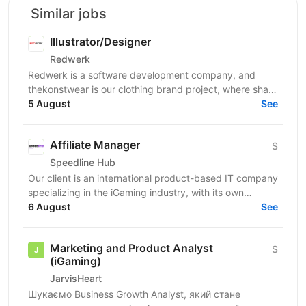
Similar jobs
Illustrator/Designer
Redwerk
Redwerk is a software development company, and
thekonstwear is our clothing brand project, where sharp
humor and bold visual style meet streetwear. Design...
5 August
See
Affiliate Manager
$
Speedline Hub
Our client is an international product-based IT company
specializing in the iGaming industry, with its own
affiliate program and in-house products in online...
6 August
See
Marketing and Product Analyst
$
(iGaming)
JarvisHeart
Шукаємо Business Growth Analyst, який стане