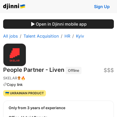
Sign Up
Open in Djinni mobile app
All jobs
Talent Acquisition
HR
Kyiv
People Partner - Liven
$$$
Offline
SKELAR
🔥
Copy link
🇺🇦 UKRAINIAN PRODUCT
Only from 3 years of experience