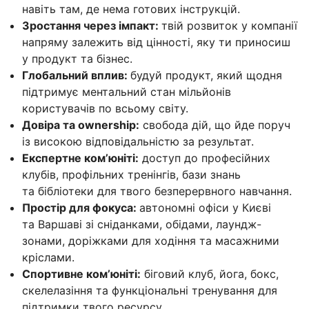
навіть там, де нема готових інструкцій.
Зростання через імпакт:
твій розвиток у компанії
напряму залежить від цінності, яку ти приносиш
у продукт та бізнес.
Глобальний вплив:
будуй продукт, який щодня
підтримує ментальний стан мільйонів
користувачів по всьому світу.
Довіра та ownership:
свобода дій, що йде поруч
із високою відповідальністю за результат.
Експертне ком’юніті:
доступ до професійних
клубів, профільних тренінгів, бази знань
та бібліотеки для твого безперервного навчання.
Простір для фокуса:
автономні офіси у Києві
та Варшаві зі сніданками, обідами, лаундж-
зонами, доріжками для ходіння та масажними
кріслами.
Спортивне комʼюніті:
біговий клуб, йога, бокс,
скелелазіння та функціональні тренування для
підтримки твого ресурсу.