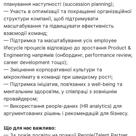
планування наступності (succession planning);
— Участь в оптимізації та покращенні організаційної
структури компанії, щоб підтримувати
масштабування та підвищувати ефективність
взаємодії команд;
— Підтримка та масштабування усіх employee
lifecycle процесів відповідно до зростання Product &
Engineering напрямів (онбординг, performance review,
career development тощо);
— Зміцнення корпоративної культури та
мікроклімату в команді при швидкому рості;
— Підтримка ініціатив, пов’язаних з well-being та
ментальним здоров’ям, у співпраці з зовнішнім
провайдером;
— Використання people-даних (HR analytics) для
аргументованих рішень і рекомендацій для бізнесу.
Що для нас важливо:
— 3+ років досвіду на позиції People/Talent Partner,