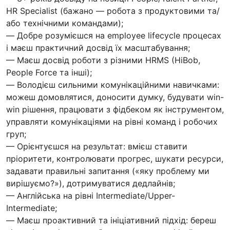
HR Specialist (бажано — робота з продуктовими та/
або технічними командами);
— Добре розумієшся на employee lifecycle процесах
і маєш практичний досвід їх масштабування;
— Маєш досвід роботи з різними HRMS (HiBob,
People Force та інші);
— Володієш сильними комунікаційними навичками:
можеш домовлятися, доносити думку, будувати win-
win рішення, працювати з фідбеком як інструментом,
управляти комунікаціями на рівні команд і робочих
груп;
— Орієнтуєшся на результат: вмієш ставити
пріоритети, контролювати прогрес, шукати ресурси,
задавати правильні запитання («яку проблему ми
вирішуємо?»), дотримуватися дедлайнів;
— Англійська на рівні Intermediate/Upper-
Intermediate;
— Маєш проактивний та ініціативний підхід: береш