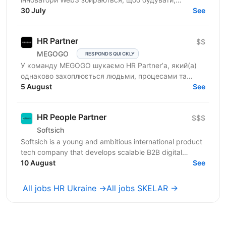
співпрацювати та розвиватися. Наш флагманський
30 July
See
хаб розташований у...
HR Partner
$$
MEGOGO
RESPONDS QUICKLY
У команду MEGOGO шукаємо HR Partner’а, який(а)
однаково захоплюється людьми, процесами та
розвитком команд. Того, хто не просто підтримує
5 August
See
зміни, а створює...
HR People Partner
$$$
Softsich
Softsich is a young and ambitious international product
tech company that develops scalable B2B digital
platforms. We're inviting you to become part of our...
10 August
See
All jobs HR Ukraine →
All jobs SKELAR →