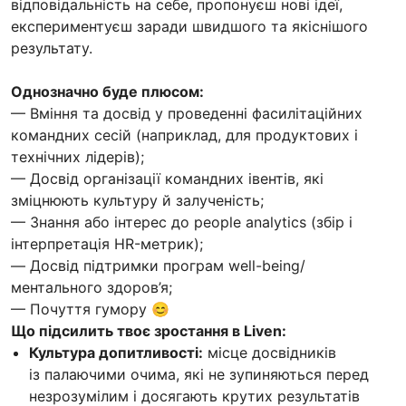
відповідальність на себе, пропонуєш нові ідеї,
експериментуєш заради швидшого та якіснішого
результату.
Однозначно буде плюсом:
— Вміння та досвід у проведенні фасилітаційних
командних сесій (наприклад, для продуктових і
технічних лідерів);
— Досвід організації командних івентів, які
зміцнюють культуру й залученість;
— Знання або інтерес до people analytics (збір і
інтерпретація HR-метрик);
— Досвід підтримки програм well-being/
ментального здоров’я;
— Почуття гумору 😊
Що підсилить твоє зростання в Liven:
Культура допитливості:
місце досвідників
із палаючими очима, які не зупиняються перед
незрозумілим і досягають крутих результатів