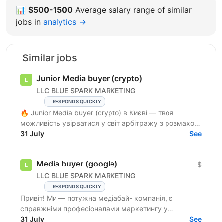
📊
$500-1500
Average salary range of similar
jobs in
analytics →
Similar jobs
Junior Media buyer (crypto)
LLC BLUE SPARK MARKETING
RESPONDS QUICKLY
🔥 Junior Media buyer (crypto) в Києві — твоя
можливість увірватися у світ арбітражу з розмахом!
🔥 Що в нас є? 📍 Офіс у Києві — стильний і
31 July
See
максимально ...
Media buyer (google)
$
LLC BLUE SPARK MARKETING
RESPONDS QUICKLY
Привіт! Ми — потужна медіабай- компанія, є
справжніми професіоналами маркетингу у
вертикалі Crypto. У нас відкрита вакансія media
31 July
See