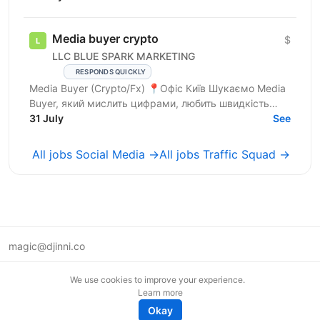
buyer ! 💵Вертикаль —...
Media buyer crypto
$
LLC BLUE SPARK MARKETING
RESPONDS QUICKLY
Media Buyer (Crypto/Fx) 📍Офіс Київ Шукаємо Media
Buyer, який мислить цифрами, любить швидкість
результату та хоче заробляти, а не
31 July
See
«відпрацьовувати...
All jobs Social Media →
All jobs Traffic Squad →
magic@djinni.co
Terms of Use
We use cookies to improve your experience.
Suggest an idea
Learn more
Remote tech jobs in Europe
Okay