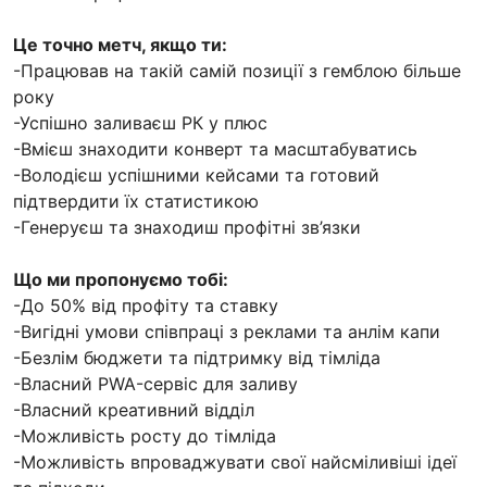
Це точно метч, якщо ти:
-Працював на такій самій позиції з гемблою більше
року
-Успішно заливаєш РК у плюс
-Вмієш знаходити конверт та масштабуватись
-Володієш успішними кейсами та готовий
підтвердити їх статистикою
-Генеруєш та знаходиш профітні зв’язки
Що ми пропонуємо тобі:
-До 50% від профіту та ставку
-Вигідні умови співпраці з реклами та анлім капи
-Безлім бюджети та підтримку від тімліда
-Власний PWA-сервіс для заливу
-Власний креативний відділ
-Можливість росту до тімліда
-Можливість впроваджувати свої найсміливіші ідеї