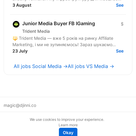
роботи із соціальними мережами. Щомісяця ми
3 August
See
збільшуємо...
Junior Media Buyer FB IGaming
$
Trident Media
🔱 Trident Media — вже 5 років на ринку Affiliate
Marketing, і ми не зупиняємось! Зараз шукаємо
Assistant Media Buyer-а (Facebook) у нашу команду.
23 July
See
Це...
All jobs Social Media →
All jobs VS Media →
magic@djinni.co
Terms of Use
We use cookies to improve your experience.
Suggest an idea
Learn more
Remote tech jobs in Europe
Okay