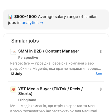
📊
$500-1500
Average salary range of similar
jobs in
analytics →
Similar jobs
SMM in B2B / Content Manager
$
Perspective
Perspective — провідна, сервісна компанія з веб
розробки на Magento, яка прагне надавати передові
рішення для наших e-commerce клієнтів у всьому
13 July
See
світі. Якщо...
УБТ Media Buyer (TikTok / Reels /
$
Shorts)
HiringBand
Ми — медіакомпанія, що стрімко зростає та має
власну технологічну інфраструктуру для масштабної