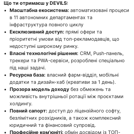
Що ти отримаєш у DEVILS:
Масштабна екосистема:
автоматизовані процеси
в 11 автономних департаментах та
інфраструктура повного циклу
Ексклюзивний доступ:
прямі офери та
пріоритетні умови від топ-рекламодавців, що
недоступні широкому ринку.
Власні технологічні рішення:
CRM, Push-панель,
трекери та PWA-сервіси, розроблені спеціально
під наші задачі.
Ресурсна база:
власний фарм-відділ, мобільні
додатки та дизайн-хаб (креативи за 1 день).
Прозора модель доходу
без обмежень та
можливість внутрішньої ротації між проєктами
холдингу.
Повний сапорт:
доступ до ліцензійного софту,
безлімітних розхідників, а також комплексний
юридичний та фінансовий супровід.
Професійне ком’юніті:
обмін досвідом із ТОП-