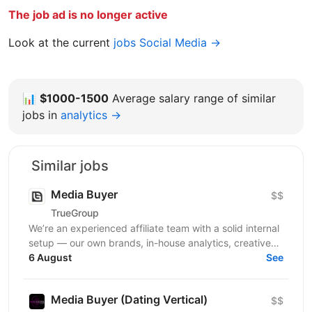
The job ad is no longer active
Look at the current
jobs Social Media →
📊
$1000-1500
Average salary range of similar
jobs in
analytics →
Similar jobs
Media Buyer
$$
TrueGroup
We’re an experienced affiliate team with a solid internal
setup — our own brands, in-house analytics, creative
and product teams, and years of media buying...
6 August
See
Media Buyer (Dating Vertical)
$$