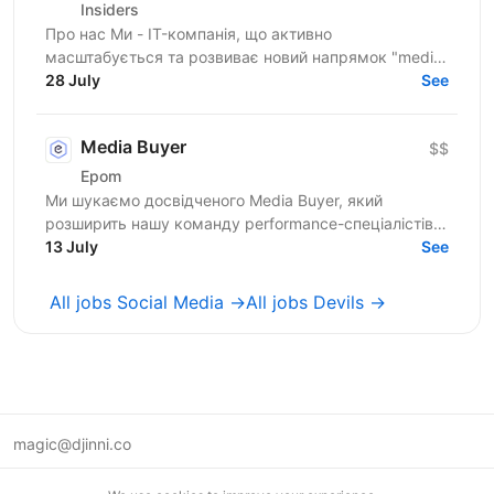
Insiders
Про нас Ми - IT-компанія, що активно
масштабується та розвиває новий напрямок "media
buying". У нас вже є сформована команда
28 July
See
медіабаєрів із налагодженими...
Media Buyer
$$
Epom
Ми шукаємо досвідченого Media Buyer, який
розширить нашу команду performance-спеціалістів.
Якщо ти маєш досвід роботи з рекламними
13 July
See
мережами, вмієш...
All jobs Social Media →
All jobs Devils →
magic@djinni.co
Terms of Use