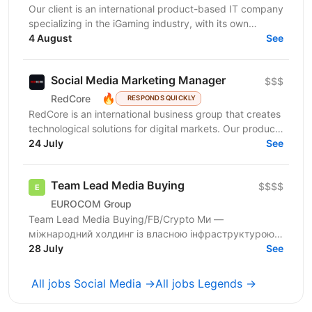
Our client is an international product-based IT company
specializing in the iGaming industry, with its own
affiliate program and in-house products in online...
4 August
See
Social Media Marketing Manager
$$$
🔥
RedCore
RESPONDS QUICKLY
RedCore is an international business group that creates
technological solutions for digital markets. Our products
and services cover fintech, marketing,...
24 July
See
Team Lead Media Buying
$$$$
EUROCOM Group
Team Lead Media Buying/FB/Crypto Ми —
міжнародний холдинг із власною інфраструктурою,
баїнгами та розвиненою партнерською мережею.
28 July
See
Наразі шукаємо Team...
All jobs Social Media →
All jobs Legends →