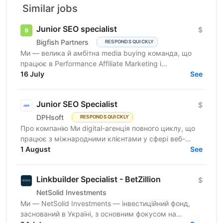
Similar jobs
Junior SEO specialist
$
Bigfish Partners
RESPONDS QUICKLY
Ми — велика й амбітна media buying команда, що
працює в Performance Affiliate Marketing і
висококонкурентних нішах. Ми активно зростаємо,
16 July
See
масштабуємо...
Junior SEO Specialist
$
DPHsoft
RESPONDS QUICKLY
Про компанію Ми digital-агенція повного циклу, що
працює з міжнародними клієнтами у сфері веб-
розробки та цифрового маркетингу. Ми не
1 August
See
продаємо «абстрактні...
Linkbuilder Specialist - BetZillion
$
NetSolid Investments
Ми — NetSolid Investments — інвестиційний фонд,
заснований в Україні, з основним фокусом на