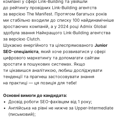
компанії у сфері Link-Building та увійшли
до рейтингу провідних Link-Building агентств
за версією The Manifest. Протягом багатьох років
ми стабільно входили до списку 100 найдинамічніше
зростаючих компаній, а у 2024 році Admix Global
здобула звання Найкращого Link-Building агентства
за версією Clutch.
Шукаємо енергійного та цілеспрямованого
Junior
SEO-спеціаліста
, який хоче розвиватися у сфері
цифрового маркетингу та допомагати сайтам
зростати в пошукових системах. Якщо
ти цікавишся аналітикою, любиш досліджувати
тенденції та прагнеш застосовувати знання
на практиці — ця позиція для тебе!
Основні вимоги до кандидата:
Досвід роботи SEO-фахівцем від 1 року;
Англійська на рівні не нижче за Upper-Intermediate
(письмовий);