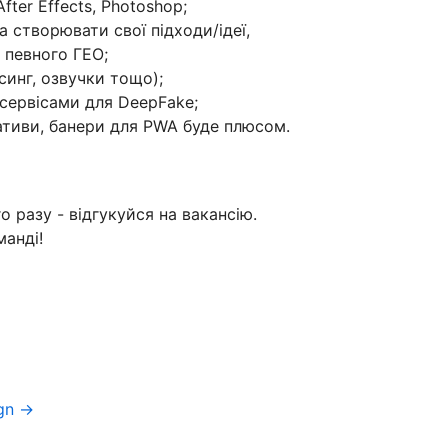
ter Effects, Photoshop;
а створювати свої підходи/ідеї,
 певного ГЕО;
синг, озвучки тощо);
 сервісами для DeepFake;
ативи, банери для PWA буде плюсом.
о разу - відгукуйся на вакансію.
манді!
ign →