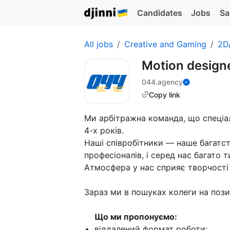
Candidates
Jobs
Sa
All jobs
Creative and Gaming
2D/
Motion design
044.agency
Copy link
Ми арбітражна команда, що спеціа
4-х років.
Наші співробітники — наше багат
професіоналів, і серед нас багато т
Атмосфера у нас сприяє творчості 
Зараз ми в пошуках колеги на поз
Що ми пропонуємо:
віддалений формат роботи;