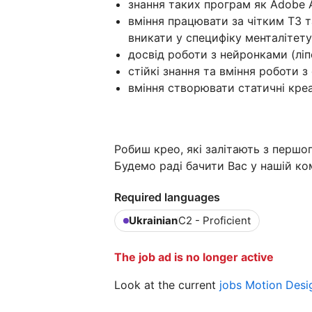
знання таких програм як Adobe Af
вміння працювати за чітким ТЗ т
вникати у специфіку менталітету
досвід роботи з нейронками (ліп
стійкі знання та вміння роботи з
вміння створювати статичні кре
Робиш крео, які залітають з першог
Будемо раді бачити Вас у нашій ко
Required languages
Ukrainian
C2 - Proficient
The job ad is no longer active
Look at the current
jobs Motion Des