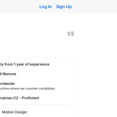
Log In
Sign Up
$$
nly from 1 year of experience
ll Remote
rldwide
untries where we consider candidates
krainian C2 - Proficient
Motion Design