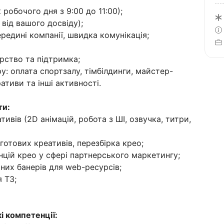
робочого дня з 9:00 до 11:00);
від вашого досвіду);
едині компанії, швидка комунікація;
рство та підтримка;
: оплата спортзалу, тімбілдинги, майстер-
ативи та інші активності.
ти:
ивів (2D анімацій, робота з ШІ, озвучка, титри,
готових креативів, перезбірка крео;
нцій крео у сфері партнерського маркетингу;
них банерів для web-ресурсів;
 ТЗ;
і компетенції: