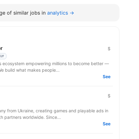
e of similar jobs in
analytics →
r
$
KLY
ss ecosystem empowering millions to become better —
 We build what makes people...
See
$
y from Ukraine, creating games and playable ads in
co-development and co-production with partners worldwide. Since...
See