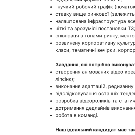
гнучкий робочий графік (початок 
ставку вище ринкової (залежить 
налаштована інфраструктура всер
чіткі та зрозумілі постановки ТЗ;
співпраця з топами ринку, менто
розвинену корпоративну культуру
класи, тематичні вечірки, корпор
Завдання, які потрібно виконува
створення анімованих відео креат
ліпсінк);
виконання адаптацій, редизайну 
відслідковування останніх тенде
розробка відеороликів та статич
дотримання дедлайнів виконання
робота в команді.
Наш ідеальний кандидат має так