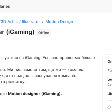
laries
3D Artist / Illustrator
Motion Design
er (iGaming)
Offline
лізується на iGaming. Успішно працюємо більше
O
ство. Ми пишаємося тим, що ми — команда
Fu
их, хто працює із заснування компанії.
Wo
та розвитку.
Co
ицію
Motion designer (iGaming).
U