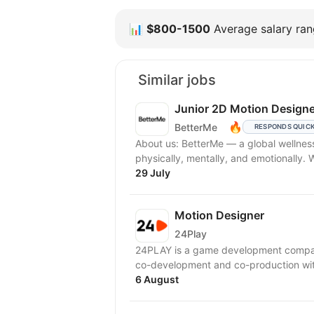
📊
$800-1500
Average salary rang
Similar jobs
Junior 2D Motion Designe
🔥
BetterMe
RESPONDS QUIC
About us: BetterMe — a global wellne
physically, mentally, and emotionally.
29 July
Motion Designer
24Play
24PLAY is a game development compan
6 August