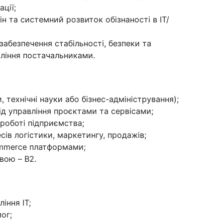
ції;
ін та системний розвиток обізнаності в ІТ/
 забезпечення стабільності, безпеки та
авління постачальниками.
, технічні науки або бізнес-адміністрування);
від управління проєктами та сервісами;
 роботі підприємства;
сів логістики, маркетингу, продажів;
ommerce платформами;
вою – B2.
іння ІТ;
ог;