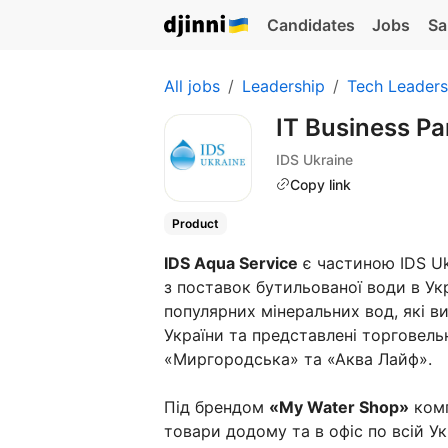
Candidates
Jobs
Sa
All jobs
Leadership
Tech Leaders
IT Business P
IDS Ukraine
Copy link
Product
IDS Aqua Service
є частиною IDS Uk
з поставок бутильованої води в Ук
популярних мінеральних вод, які в
України та представлені торговел
«Миргородська» та «Аква Лайф».
Під брендом
«My Water Shop»
комп
товари додому та в офіс по всій Ук