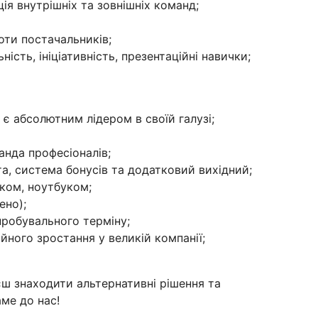
ія внутрішніх та зовнішніх команд;
оти постачальників;
ність, ініціативність, презентаційні навички;
а є абсолютним лідером в своїй галузі;
анда професіоналів;
ата, система бонусів та додатковий вихідний;
зком, ноутбуком;
ено);
пробувального терміну;
ного зростання у великій компанії;
єш знаходити альтернативні рішення та
аме до нас!