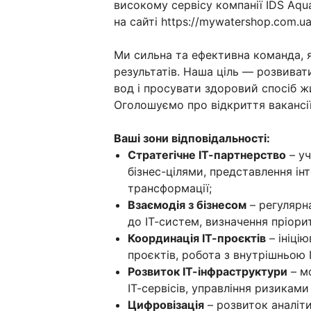
високому сервісу компанії IDS Aqua
на сайті https://mywatershop.com.ua
Ми сильна та ефективна команда, 
результатів. Наша ціль — розвива
вод і просувати здоровий спосіб ж
Оголошуємо про відкриття вакансі
Ваші зони відповідальності:
Стратегічне ІТ-партнерство
– уч
бізнес-цілями, представлення інт
трансформації;
Взаємодія з бізнесом
– регулярн
до ІТ-систем, визначення пріорите
Координація ІТ-проєктів
– ініці
проєктів, робота з внутрішньою
Розвиток ІТ-інфраструктури
– м
ІТ-сервісів, управління ризиками
Цифровізація
– розвиток аналіти