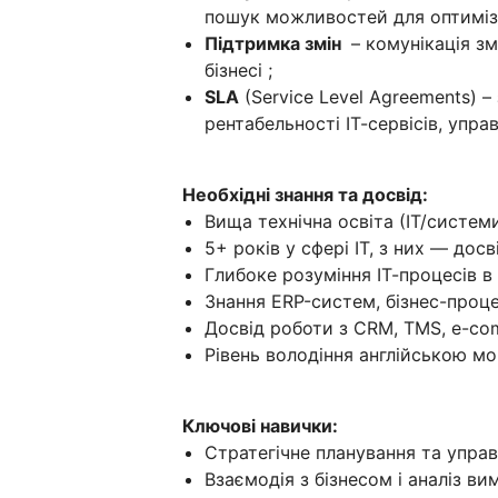
пошук можливостей для оптиміза
Підтримка змін
– комунікація зм
бізнесі ;
SLA
(Service Level Agreements) –
рентабельності ІТ-сервісів, упр
Необхідні знання та досвід:
Вища технічна освіта (ІТ/системи
5+ років у сфері ІТ, з них — дос
Глибоке розуміння ІТ-процесів в
Знання ERP-систем, бізнес-проце
Досвід роботи з CRM, TMS, e-c
Рівень володіння англійською мо
Ключові навички:
Стратегічне планування та управл
Взаємодія з бізнесом і аналіз вим