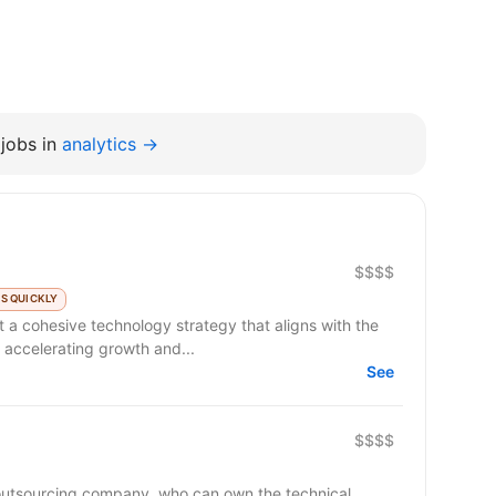
jobs in
analytics →
$$$$
S QUICKLY
 a cohesive technology strategy that aligns with the
 accelerating growth and...
See
$$$$
n outsourcing company, who can own the technical