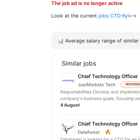
The job ad is no longer active
Look at the current
jobs CTO Kyiv→
📊
Average salary range of similar 
Similar jobs
Chief Technology Officer
JustMarkets Tech
RESPOND
Responsibilities Develop and implement
company's business goals, focusing on
4 August
Chief Technology Officer
🔥
Dataforest
Dataforest is looking for a CTO for a