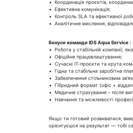
Координація проєктів, координац
Ефективна комунікація;
Контроль SLA та ефективної роб
Аналітичне мислення, відповідаль
Бонуси команди IDS Aqua Service :
Робота у стабільній компанії, як
Офіційне працевлаштування;
Сучасні ІТ-проєкти та крута ком
Гідна та стабільна заробітна пл
Забезпечення стільниковим зв’я
Гібридний формат (офіс + віддал
Медичне страхування – після ви
Навчання та можливості професій
Якщо ти готовий розвиватися, вмі
орієнтуєшся на результат — тобі с