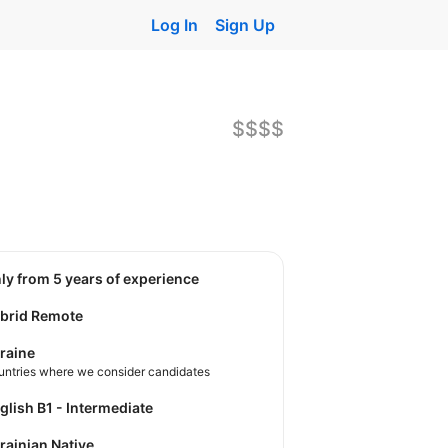
Log In
Sign Up
$$$$
nly from 5 years of experience
brid Remote
raine
untries where we consider candidates
nglish B1 - Intermediate
krainian Native