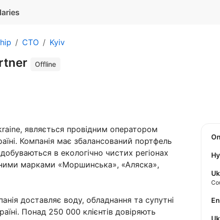
laries
hip
CTO
Kyiv
artner
Offline
raine, являється провідним оператором
O
раїні. Компанія має збалансований портфель
идобуваються в екологічно чистих регіонах
Hy
ьними марками «Моршинська», «Аляска»,
Uk
Co
анія доставляє воду, обладнання та супутні
E
раїні. Понад 250 000 клієнтів довіряють
U