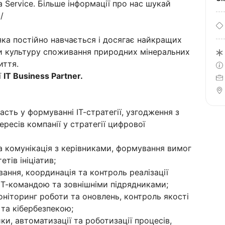
 Service. Більше інформації про нас шукай
/
яка постійно навчається і досягає найкращих
ти культуру споживання природних мінеральних
иття.
ї
IT Business Partner.
асть у формуванні ІТ-стратегії, узгодження з
ересів компанії у стратегії цифрової
а комунікація з керівниками, формування вимог
тів ініціатив;
ювання, координація та контроль реалізації
 ІТ-командою та зовнішніми підрядниками;
оніторинг роботи та оновлень, контроль якості
 та кібербезпекою;
ки, автоматизації та роботизації процесів,