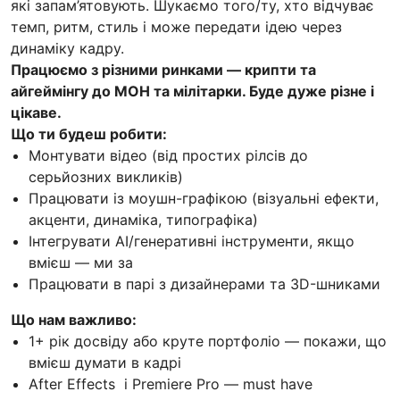
які запам’ятовують. Шукаємо того/ту, хто відчуває
темп, ритм, стиль і може передати ідею через
динаміку кадру.
Працюємо з різними ринками — крипти та
айгеймінгу до МОН та мілітарки. Буде дуже різне і
цікаве.
Що ти будеш робити:
Монтувати відео (від простих рілсів до
серьйозних викликів)
Працювати із моушн-графікою (візуальні ефекти,
акценти, динаміка, типографіка)
Інтегрувати AI/генеративні інструменти, якщо
вмієш — ми за
Працювати в парі з дизайнерами та 3D-шниками
Що нам важливо:
1+ рік досвіду або круте портфоліо — покажи, що
вмієш думати в кадрі
After Effects і Premiere Pro — must have