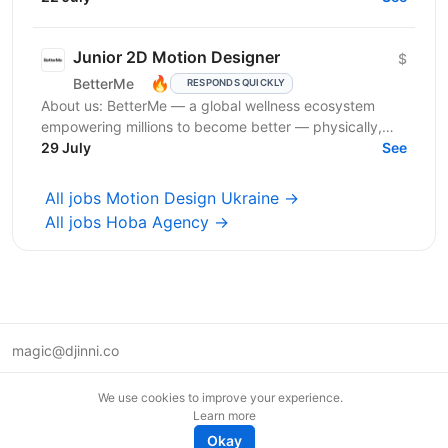
людей, а дизайн...
Junior 2D Motion Designer
$
🔥
BetterMe
RESPONDS QUICKLY
About us: BetterMe — a global wellness ecosystem
empowering millions to become better — physically,
mentally, and emotionally. We build what makes
29 July
See
people...
All jobs Motion Design Ukraine →
All jobs Hoba Agency →
magic@djinni.co
Terms of Use
We use cookies to improve your experience.
Suggest an idea
Learn more
Remote tech jobs in Europe
Okay