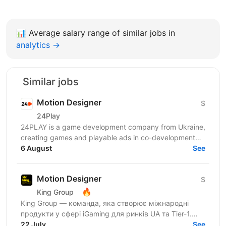
📊
Average salary range of similar jobs in
analytics →
Similar jobs
Motion Designer
$
24Play
24PLAY is a game development company from Ukraine,
creating games and playable ads in co-development
6 August
and co-production with partners worldwide. Since...
See
Motion Designer
$
🔥
King Group
King Group — команда, яка створює міжнародні
продукти у сфері iGaming для ринків UA та Tier-1.
Нашими продуктами щодня користуються мільйони
22 July
See