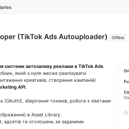
laries
oper (TikTok Ads Autouploader)
Offline
я системи автозаливу реклами в TikTok Ads
O
бник, який з нуля зможе реалізувати
нтаження креативів, створення кампаній/
Fu
rketing API
.
Co
Co
ess (OAuth2, зберігання токенів, робота з лімітами
браження) в Asset Library.
, адсетів та оголошень за заданими