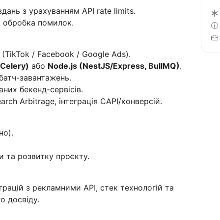
ань з урахуванням API rate limits.
, обробка помилок.
(TikTok / Facebook / Google Ads).
 Celery)
або
Node.js (NestJS/Express, BullMQ)
.
 батч-завантажень.
них бекенд-сервісів.
arch Arbitrage, інтеграція CAPI/конверсій.
но).
 та розвитку проєкту.
грацій з рекламними API, стек технологій та
о досвіду.