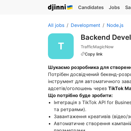
Candidates
Jobs
Sa
All jobs
Development
Node.js
Backend Devel
TrafficMagicNow
Copy link
Шукаємо розробника для створенн
Потрібен досвідчений бекенд-розро
інструмент для автоматичного зава
адсетів/оголошень через
TikTok Ma
Що потрібно буде зробити:
Інтеграція з TikTok API for Busin
та ретраями).
Завантаження креативів (відео/зо
Автоматичне створення кампаній
параметрами.