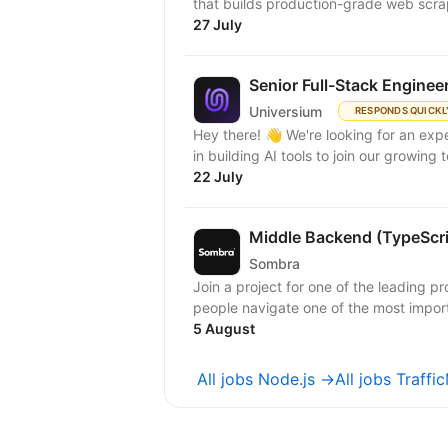
that builds production-grade web scrap
27 July
Senior Full-Stack Enginee
Universium
RESPONDS QUICKL
Hey there! 👋 We're looking for an expert full-stack React/Node.js engineer with experience
in building AI tools to join our growing
22 July
Middle Backend (TypeScr
Sombra
Join a project for one of the leading pr
people navigate one of the most importa
5 August
All jobs Node.js →
All jobs Traf