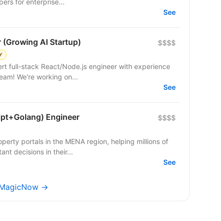
ers for enterprise...
See
r (Growing AI Startup)
$$$$
Y
 team! We're working on...
See
ipt+Golang) Engineer
$$$$
operty portals in the MENA region, helping millions of
nt decisions in their...
See
ficMagicNow →