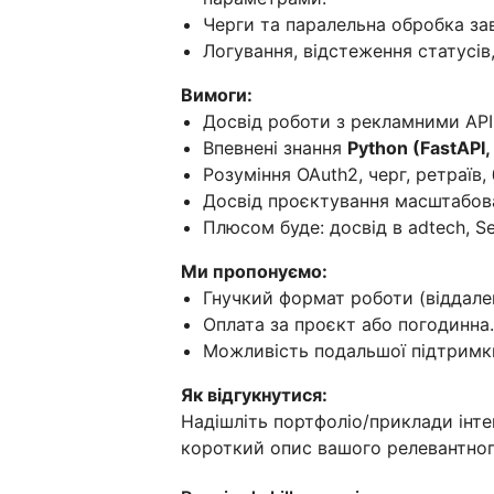
Черги та паралельна обробка завд
Логування, відстеження статусів
Вимоги:
Досвід роботи з рекламними API 
Впевнені знання
Python (FastAPI,
Розуміння OAuth2, черг, ретраїв,
Досвід проєктування масштабова
Плюсом буде: досвід в adtech, Se
Ми пропонуємо:
Гнучкий формат роботи (віддале
Оплата за проєкт або погодинна.
Можливість подальшої підтримки
Як відгукнутися:
Надішліть портфоліо/приклади інте
короткий опис вашого релевантног