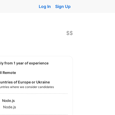
Log In
Sign Up
$$
nly from 1 year of experience
ll Remote
untries of Europe or Ukraine
untries where we consider candidates
Node.js
Node.js