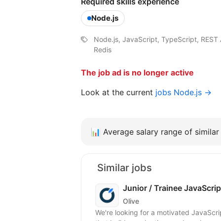
Required skills experience
Node.js
Node.js, JavaScript, TypeScript, REST 
Redis
The job ad is no longer active
Look at the current
jobs Node.js →
📊
Average salary range of similar 
Similar jobs
Junior / Trainee JavaScri
Olive
We're looking for a motivated JavaScript