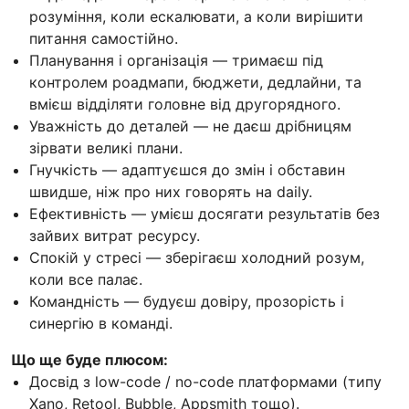
розуміння, коли ескалювати, а коли вирішити
питання самостійно.
Планування і організація — тримаєш під
контролем роадмапи, бюджети, дедлайни, та
вмієш відділяти головне від другорядного.
Уважність до деталей — не даєш дрібницям
зірвати великі плани.
Гнучкість — адаптуєшся до змін і обставин
швидше, ніж про них говорять на daily.
Ефективність — умієш досягати результатів без
зайвих витрат ресурсу.
Спокій у стресі — зберігаєш холодний розум,
коли все палає.
Командність — будуєш довіру, прозорість і
синергію в команді.
Що ще буде плюсом:
Досвід з low-code / no-code платформами (типу
Xano, Retool, Bubble, Appsmith тощо).