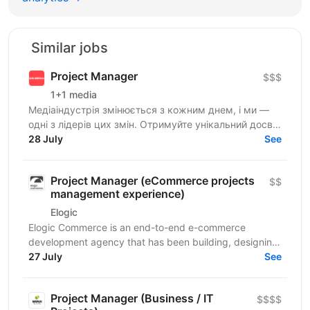
Similar jobs
Project Manager
$$$
1+1 media
Медіаіндустрія змінюється з кожним днем, і ми —
одні з лідерів цих змін. Отримуйте унікальний досвід
роботи в компанії професіоналів, які встановлюють...
28 July
See
Project Manager (eCommerce projects
$$
management experience)
Elogic
Elogic Commerce is an end-to-end e-commerce
development agency that has been building, designing,
and optimizing online stores since 2009. As a certified...
27 July
See
Project Manager (Business / IT
$$$$