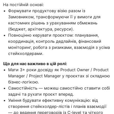
На постійній основі:
Формувати продуктову візію разом із
Замовником, трансформуючи її у вимоги для
кастомних рішень з урахуванням обмежень
(бюджет, архітектура, ресурси).
Повноцінно керувати проєктом: планування,
координація, контроль дедлайнів, фінансовий
моніторинг, робота з ризиками, взаємодія з усіма
стейкхолдерами.
Що для нас важливо в цій ролі:
Мати 3+ роки досвіду як Product Owner / Product
Manager / Project Manager у проєктах зі складною
бізнес-логікою.
Самостійність — можеш самостійно ставити собі
задачі та рухати проєкт вперед.
Уміння будувати ефективну комунікацію: від
створення стейкхолдер-лістів і планів взаємодії
— до ведення переговорів із C-level та чіткого