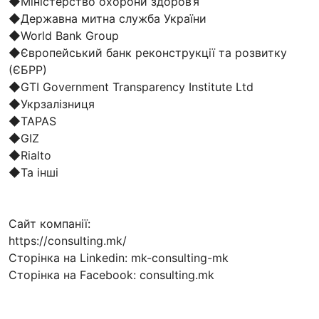
◆Міністерство охорони здоров’я
◆Державна митна служба України
◆World Bank Group
◆Європейський банк реконструкції та розвитку
(ЄБРР)
◆GTI Government Transparency Institute Ltd
◆Укрзалізниця
◆TAPAS
◆GIZ
◆Rialto
◆Та інші
Сайт компанії:
https://consulting.mk/
Сторінка на Linkedin: mk-consulting-mk
Сторінка на Facebook: consulting.mk