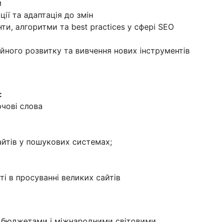
м
ії та адаптація до змін
ти, алгоритми та best practices у сфері SEO
йного розвитку та вивчення нових інструментів
:
ючові слова
айтів у пошукових системах;
ті в просуванні великих сайтів
 бюджетами і міжнародними світовими