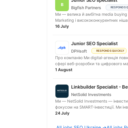
Junior SEO specialist
Bigfish Partners
RESPONDS 
Ми — велика й амбітна media buying 
Marketing і висококонкурентних ніш
16 July
Junior SEO Specialist
DPHsoft
RESPONDS QUICKLY
Про компанію Ми digital-агенція по
сфері веб-розробки та цифрового ма
1 August
Linkbuilder Specialist - Be
NetSolid Investments
Ми — NetSolid Investments — інвести
фокусом на SMART-інвестиції. Ми інв
24 July
All jobs SEO Ukraine →
All jobs 