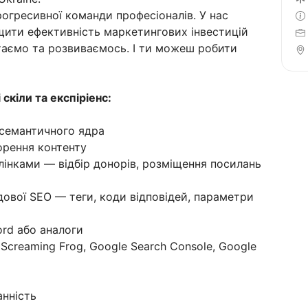
огресивної команди професіоналів. У нас
ращити ефективність маркетингових інвестицій
таємо та розвиваємось. І ти можеш робити
скіли та експіріенс:
 семантичного ядра
орення контенту
лінками — відбір донорів, розміщення посилань
дової SEO — теги, коди відповідей, параметри
ord або аналоги
, Screaming Frog, Google Search Console, Google
анність