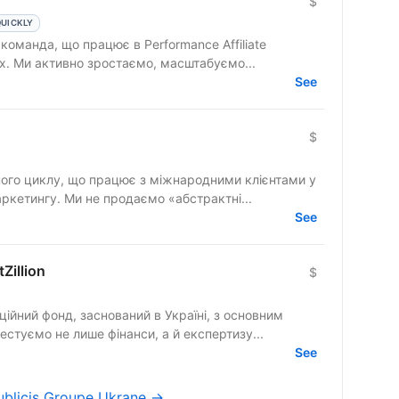
$
QUICKLY
команда, що працює в Performance Affiliate
ах. Ми активно зростаємо, масштабуємо...
See
$
вного циклу, що працює з міжнародними клієнтами у
ркетингу. Ми не продаємо «абстрактні...
See
tZillion
$
ційний фонд, заснований в Україні, з основним
естуємо не лише фінанси, а й експертизу...
See
Publicis Groupe Ukrane →