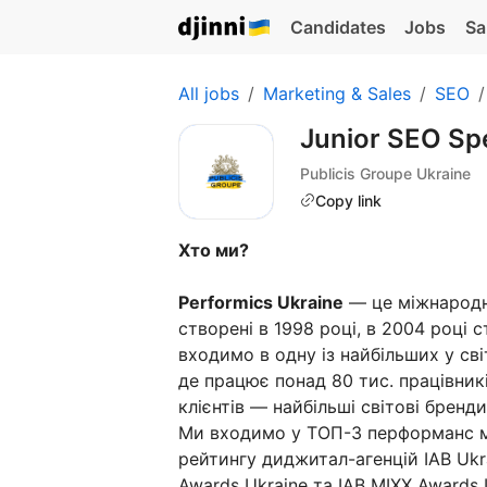
Candidates
Jobs
Sa
All jobs
Marketing & Sales
SEO
Junior SEO Spe
Publicis Groupe Ukraine
Copy link
Хто ми?
Performics Ukraine
— це міжнародна
створені в 1998 році, в 2004 році 
входимо в одну із найбільших у сві
де працює понад 80 тис. працівників
клієнтів — найбільші світові бренди
Ми входимо у ТОП-3 перформанс ма
рейтингу диджитал-агенцій IAB Ukr
Awards Ukraine та IAB MIXX Awards 