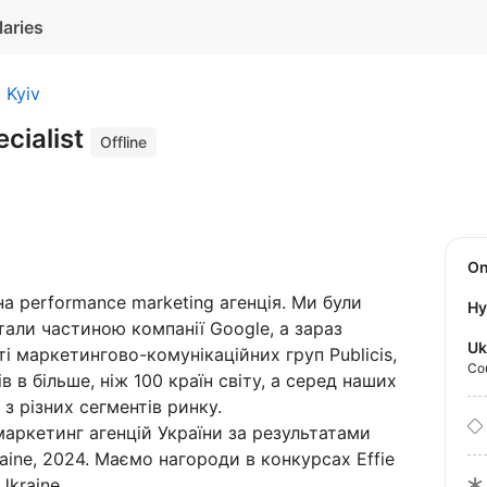
laries
Kyiv
cialist
Offline
O
 performance marketing агенція. Ми були
Hy
стали частиною компанії Google, а зараз
Uk
ті маркетингово-комунікаційних груп Publicis,
Co
 в більше, ніж 100 країн світу, а серед наших
 з різних сегментів ринку.
ркетинг агенцій України за результатами
aine, 2024. Маємо нагороди в конкурсах Effie
Ukraine.