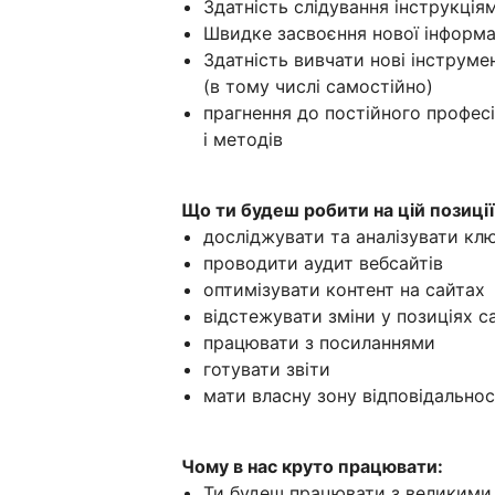
Здатність слідування інструкція
Швидке засвоєння нової інформац
Здатність вивчати нові інструмен
(в тому числі самостійно)
прагнення до постійного професі
і методів
Що ти будеш робити на цій позиції
досліджувати та аналізувати кл
проводити аудит вебсайтів
оптимізувати контент на сайтах
відстежувати зміни у позиціях с
працювати з посиланнями
готувати звіти
мати власну зону відповідальнос
Чому в нас круто працювати:
Ти будеш працювати з великими