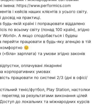
і імена: https://www.performics.com
нтів і кейсів наших клієнтів з усього світу.
 досвід на практиці.
 будь-якій країні і попрацювати віддалено
licis по всьому світу (понад 100 країн), згідно
r World». А якщо сподобається і будеш
 перейти працювати в будь-яку агенцію в тій
 і комфортно 😊
 («біла» зарплата) та умови згідно законів
ідпустки, оплачувані лікарняні
на корпоративних умовах
ість працювати по системі 2/3 (дні в офісі/
стільний теніс/футбол, Play Station, настолки
 перегляд за результатами виконання цілей
 Доступ до локальних та міжнародних курсів