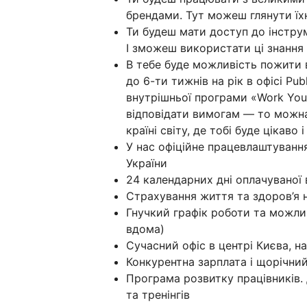
брендами. Тут можеш глянути їхн
Ти будеш мати доступ до інструме
І зможеш використати ці знання і
В тебе буде можливість пожити в
до 6-ти тижнів на рік в офісі Pub
внутрішньої програми «Work You
відповідати вимогам — то можна
країні світу, де тобі буде цікаво
У нас офіційне працевлаштування
України
24 календарних дні оплачуваної в
Страхування життя та здоров’я 
Гнучкий графік роботи та можлив
вдома)
Сучасний офіс в центрі Києва, на
Конкурентна зарплата і щорічний
Програма розвитку працівників.
та тренінгів