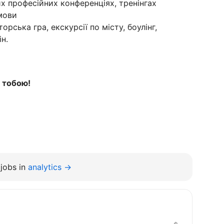
х професійних конференціях, тренінгах
мови
орська гра, екскурсії по місту, боулінг,
ін.
з тобою!
jobs in
analytics →