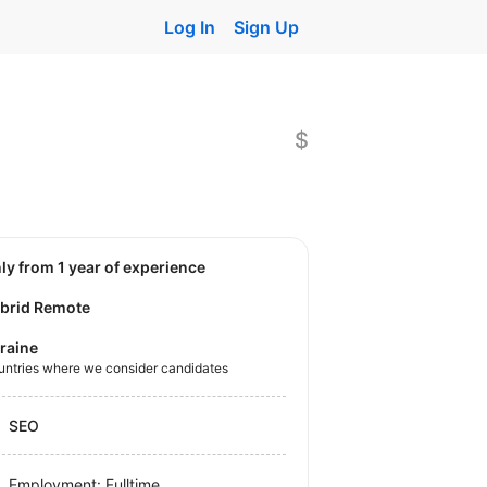
Log In
Sign Up
$
nly from 1 year of experience
brid Remote
raine
untries where we consider candidates
SEO
Employment: Fulltime