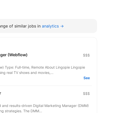
nge of similar jobs in
analytics →
ger (Webflow)
$$$
ime, Remote About Lingopie Lingopie
ing real TV shows and movies,...
See
r
$$$
ed and results-driven Digital Marketing Manager (DMM)
ing strategies. The DMM...