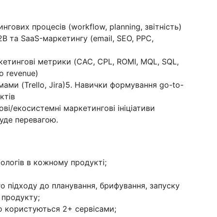
гових процесів (workflow, planning, звітність)
B та SaaS-маркетингу (email, SEO, PPC,
кетингові метрики (CAC, CPL, ROMI, MQL, SQL,
to revenue)
ами (Trello, Jira)5. Навички формування go-to-
ктів
ві/екосистемні маркетингові ініціативи
уде перевагою.
ологів в кожному продукті;
 підходу до планування, брифування, запуску
 продукту;
що користуються 2+ сервісами;