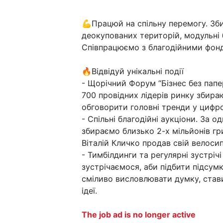
💪Працюй на спільну перемогу. Зб
деокупованих територій, модульні
Співпрацюємо з благодійними фон
🔥Відвідуй унікальні події
- Щорічний Форум “Бізнес без папер
700 провідних лідерів ринку збира
обговорити головні тренди у цифров
- Спільні благодійні аукціони. За 
збираємо близько 2-х мільйонів гр
Віталій Кличко продав свій велоси
- Тимбілдинги та регулярні зустрі
зустрічаємося, аби підбити підсумк
сміливо висловлювати думку, став
ідеї.
The job ad is no longer active