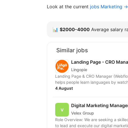
Look at the current
jobs Marketing →
📊
$2000-4000
Average salary ra
Similar jobs
Landing Page - CRO Mana
Lingopie
Landing Page & CRO Manager (Webflow) Type: Full-t
helps people learn languages by watch
4 August
Digital Marketing Manage
Velex Group
Role Overview: We are seeking a skill
to lead and execute our digital market