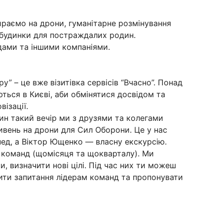
ираємо на дрони, гуманітарне розмінування
 будинки для постраждалих родин.
дами та іншими компаніями.
у” – це вже візитівка сервісів “Вчасно”. Понад
ються в Києві, аби обмінятися досвідом та
ізації.
один такий вечір ми з друзями та колегами
ивень на дрони для Сил Оборони. Це у нас
пед, а Віктор Ющенко — власну екскурсію.
чі команд (щомісяця та щокварталу). Ми
и, визначити нові цілі. Під час них ти можеш
ити запитання лідерам команд та пропонувати