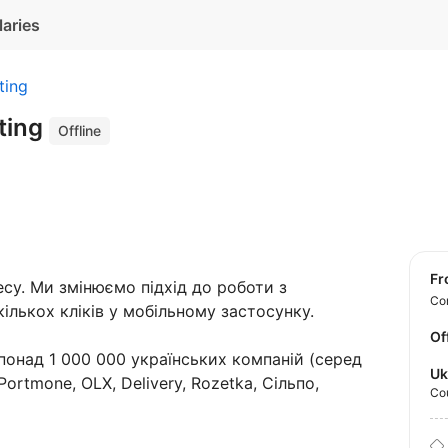
laries
ting
ting
Offline
f
есу. Ми змінюємо підхід до роботи з
Con
кількох кліків у мобільному застосунку.
Of
онад 1 000 000 українських компаній (серед
Uk
Portmone, OLX, Delivery, Rozetka, Сільпо,
Co