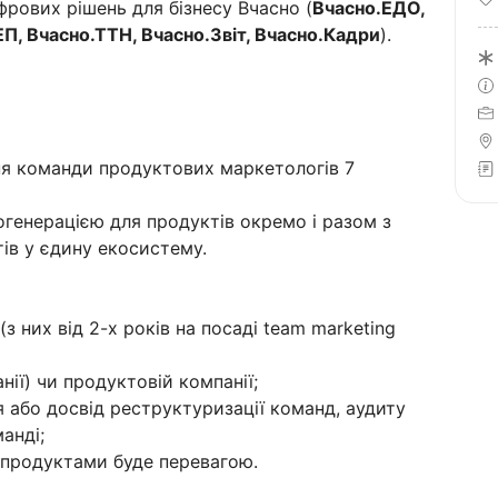
рових рішень для бізнесу Вчасно (
Вчасно.ЕДО,
ЕП, Вчасно.ТТН, Вчасно.Звіт, Вчасно.Кадри
).
ння команди продуктових маркетологів 7
генерацією для продуктів окремо і разом з
ів у єдину екосистему.
(з них від 2-х років на посаді team marketing
нії) чи продуктовій компанії;
ля або досвід реструктуризації команд, аудиту
анді;
 продуктами буде перевагою.