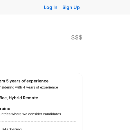
Log In
Sign Up
$$$
rom 5 years of experience
sidering with 4 years of experience
fice, Hybrid Remote
raine
untries where we consider candidates
Marketing