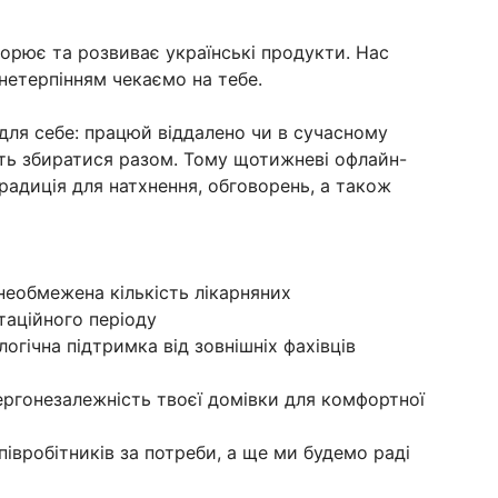
орює та розвиває українські продукти. Нас
 нетерпінням чекаємо на тебе.
ля себе: працюй віддалено чи в сучасному
сть збиратися разом. Тому щотижневі офлайн-
радиція для натхнення, обговорень, а також
 необмежена кількість лікарняних
таційного періоду
огічна підтримка від зовнішніх фахівців
ргонезалежність твоєї домівки для комфортної
півробітників за потреби, а ще ми будемо раді