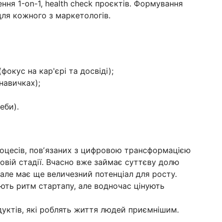
ння 1-on-1, health check проєктів. Формування
для кожного з маркетологів.
фокус на кар'єрі та досвіді);
навичках);
еби).
роцесів, повʼязаних з цифровою трансформацією
ковій стадії. Вчасно вже займає суттєву долю
 але має ще величезний потенціал для росту.
ають ритм стартапу, але водночас цінують
уктів, які роблять життя людей приємнішим.