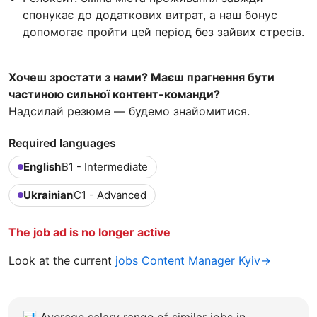
спонукає до додаткових витрат, а наш бонус
допомогає пройти цей період без зайвих стресів.
Хочеш зростати з нами? Маєш прагнення бути
частиною сильної контент-команди?
Надсилай резюме — будемо знайомитися.
Required languages
English
B1 - Intermediate
Ukrainian
C1 - Advanced
The job ad is no longer active
Look at the current
jobs Content Manager Kyiv→
📊
Average salary range of similar jobs in