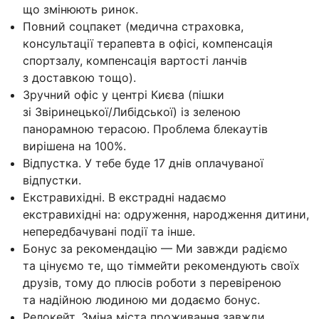
що змінюють ринок.
Повний соцпакет (медична страховка,
консультації терапевта в офісі, компенсація
спортзалу, компенсація вартості ланчів
з доставкою тощо).
Зручний офіс у центрі Києва (пішки
зі Звіринецької/Либідської) із зеленою
панорамною терасою. Проблема блекаутів
вирішена на 100%.
Відпустка. У тебе буде 17 днів оплачуваної
відпустки.
Екстравихідні. В екстрадні надаємо
екстравихідні на: одруження, народження дитини,
непередбачувані події та інше.
Бонус за рекомендацію — Ми завжди радіємо
та цінуємо те, що тіммейти рекомендують своїх
друзів, тому до плюсів роботи з перевіреною
та надійною людиною ми додаємо бонус.
Релокейт. Зміна міста проживання завжди