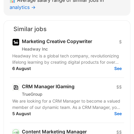
analytics →
Similar jobs
Marketing Creative Copywriter
$
Headway Inc
Headway Inc is a global tech company, revolutionizing
lifelong learning by creating digital products for over
170 million users worldwide. Our mission is to...
6 August
See
CRM Manager IGaming
$$
TrueGroup
We are looking for a CRM Manager to become a valued
member of our dynamic team. As a CRM Manager, you
will play a pivotal role in nurturing and retaining...
5 August
See
Content Marketing Manager
$$