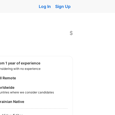
Log In
Sign Up
$
rom 1 year of experience
sidering with no experience
ll Remote
rldwide
untries where we consider candidates
krainian Native