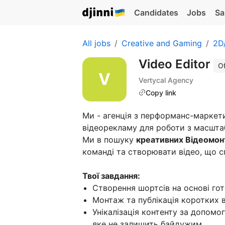
Candidates
Jobs
Sa
All jobs
Creative and Gaming
2D/
Video Editor
Of
Vertycal Agency
Copy link
Ми - агенція з перформанс-маркет
відеорекламу для роботи з масшта
Ми в пошуку
креативних Відеомон
команді та створювати відео, що с
Твої завдання:
Створення шортсів на основі гот
Монтаж та публікація коротких в
Унікалізація контенту за допомо
яке не залишить байдужим.