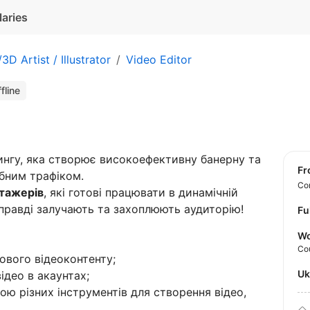
laries
3D Artist / Illustrator
Video Editor
fline
ингу, яка створює високоефективну банерну та
f
бним трафіком.
Con
тажерів
, які готові працювати в динамічній
правді залучають та захоплюють аудиторію!
Fu
Wo
Co
ового відеоконтенту;
U
ідео в акаунтах;
гою різних інструментів для створення відео,