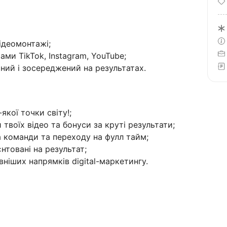
ідеомонтажі;
ми TikTok, Instagram, YouTube;
ний і зосереджений на результатах.
кої точки світу!;
твоїх відео та бонуси за круті результати;
а команди та переходу на фулл тайм;
нтовані на результат;
ніших напрямків digital-маркетингу.