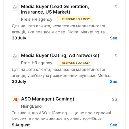
Media Buyer (Lead Generation,
$
Insurance, US Market)
Preis HR agency
RESPONDS QUICKLY
Для нашого клієнта, незалежної маркетингової
агенції, яка працює у сфері Digital Marketing та
Affiliate Marketing, шукаємо Lead Generation
30 July
See
Specialist /...
Media Buyer (Dating, Ad Networks)
$
Preis HR agency
RESPONDS QUICKLY
Для нашого клієнта, незалежної маркетингової
агенції, у зв'язку із розширенням шукаємо Media
Buyer (Dating, Ad Networks) з можливістю
30 July
See
віддаленої...
ASO Manager (iGaming)
$$
HiringBand
Ти знаєш, що ASO в iGaming — це не про «красиві
іконки», а про виживання в умовах постійних
штормів, обхід модерації та ювелірну роботу з
5 August
See