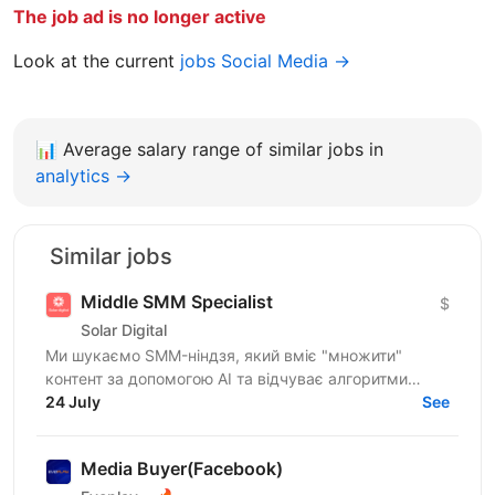
The job ad is no longer active
Look at the current
jobs Social Media →
📊
Average salary range of similar jobs in
analytics →
Similar jobs
Middle SMM Specialist
$
Solar Digital
Ми шукаємо SMM-ніндзя, який вміє "множити"
контент за допомогою AI та відчуває алгоритми
соцмереж на кінчиках пальців. Твоя головна мета —
24 July
See
системний...
Media Buyer(Facebook)