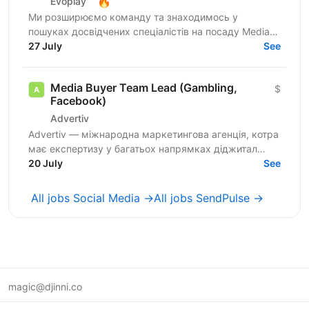
🔥
Evoplay
Ми розширюємо команду та знаходимось у
пошуках досвідчених спеціалістів на посаду Media
Buyer, які спеціалізуються на FB трафіку в iGaming
27 July
See
вертикалі. У...
Media Buyer Team Lead (Gambling,
$
Facebook)
Advertiv
Advertiv — міжнародна маркетингова агенція, котра
має експертизу у багатьох напрямках діджитал
маркетингу.Наразі ми активно шукаємо Media Buyer
20 July
See
Team Lead в...
All jobs Social Media →
All jobs SendPulse →
magic@djinni.co
Terms of Use