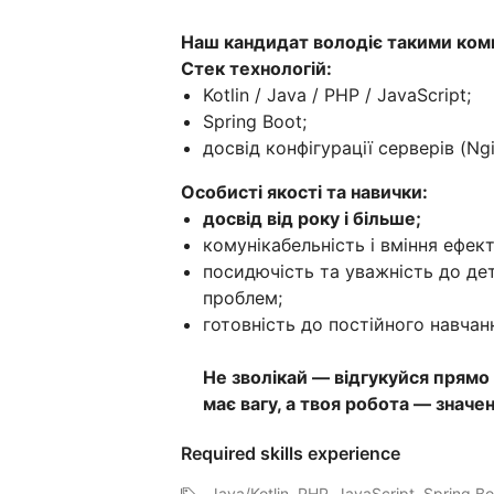
Наш кандидат володіє такими ком
Стек технологій:
Kotlin / Java / PHP / JavaScript;
Spring Boot;
досвід конфігурації серверів (Ngi
Особисті якості та навички:
досвід від року і більше;
комунікабельність і вміння ефек
посидючість та уважність до де
проблем;
готовність до постійного навчан
Не зволікай — відгукуйся прямо
має вагу, а твоя робота — значе
Required skills experience
Java/Kotlin, PHP, JavaScript, Spring B