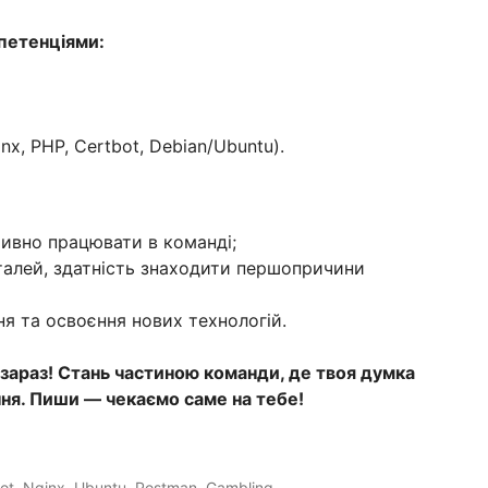
петенціями:
nx, PHP, Certbot, Debian/Ubuntu).
тивно працювати в команді;
талей, здатність знаходити першопричини
ня та освоєння нових технологій.
 зараз! Стань частиною команди, де твоя думка
ння. Пиши — чекаємо саме на тебе!
oot, Nginx, Ubuntu, Postman, Gambling