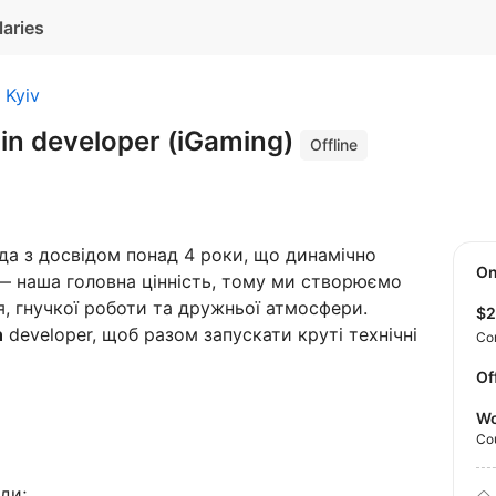
laries
Kyiv
tlin developer (iGaming)
Offline
да з досвідом понад 4 роки, що динамічно
O
 — наша головна цінність, тому ми створюємо
я, гнучкої роботи та дружньої атмосфери.
$
n
developer, щоб разом запускати круті технічні
Co
Of
Wo
Co
ди;