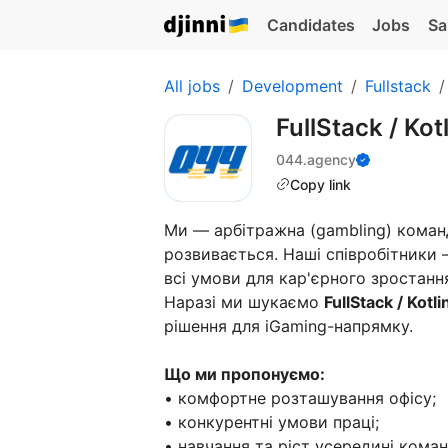
Candidates
Jobs
Sa
All jobs
Development
Fullstack
FullStack / Ko
044.agency
Copy link
Ми — арбітражна (gambling) коман
розвивається. Наші співробітники
всі умови для кар'єрного зростанн
Наразі ми шукаємо
FullStack / Kotli
рішення для iGaming-напрямку.
Що ми пропонуємо:
• комфортне розташування офісу;
• конкурентні умови праці;
• навчання та ріст усередині коман