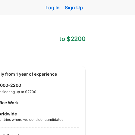
Log In
Sign Up
to $2200
nly from 1 year of experience
2000-2200
nsidering up to $2700
fice Work
rldwide
untries where we consider candidates