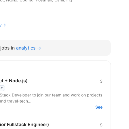
iv→
jobs in
analytics →
ct + Node.js)
$
LY
l-Stack Developer to join our team and work on projects
and travel-tech...
See
ior Fullstack Engineer)
$