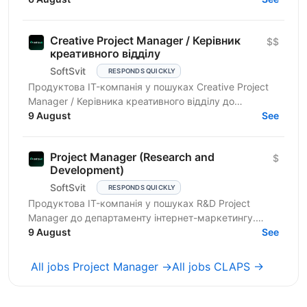
avoid...
Creative Project Manager / Керівник
$$
креативного відділу
SoftSvit
RESPONDS QUICKLY
Продуктова IT-компанія у пошуках Creative Project
Manager / Керівника креативного відділу до
департаменту інтернет-маркетингу. Компанія шукає
9 August
See
сильного...
Project Manager (Research and
$
Development)
SoftSvit
RESPONDS QUICKLY
Продуктова IT-компанія у пошуках R&D Project
Manager до департаменту інтернет-маркетингу.
Компанія шукає сильного фахівця, який
9 August
See
відповідатиме за пошук,...
All jobs Project Manager →
All jobs CLAPS →