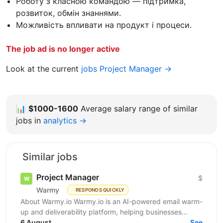
Роботу з класною командою — підтримка,
розвиток, обмін знаннями.
Можливість впливати на продукт і процеси.
The job ad is no longer active
Look at the current
jobs Project Manager →
📊
$1000-1600
Average salary range of similar
jobs in
analytics →
Similar jobs
Project Manager
$
Warmy
RESPONDS QUICKLY
About Warmy.io Warmy.io is an AI-powered email warm-
up and deliverability platform, helping businesses
improve inbox placement and ensure their emails
6 August
See