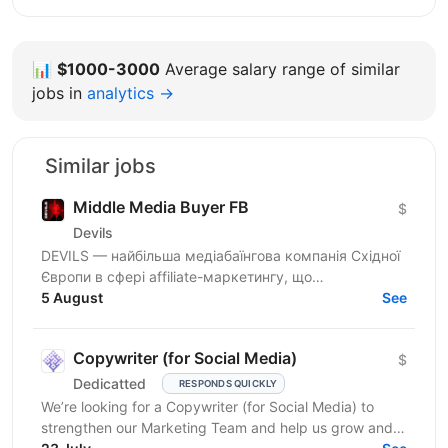
📊
$1000-3000
Average salary range of similar
jobs in
analytics →
Similar jobs
Middle Media Buyer FB
$
Devils
DEVILS — найбільша медіабаїнгова компанія Східної
Європи в сфері affiliate-маркетингу, що
спеціалізується на масштабуванні трафіку та
5 August
See
розвитку технологічної...
Copywriter (for Social Media)
$
Dedicatted
RESPONDS QUICKLY
We’re looking for a Copywriter (for Social Media) to
strengthen our Marketing Team and help us grow and