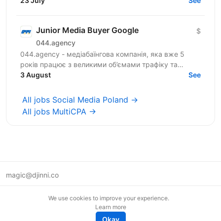
23 July
prosper! Location: Ukraine preferred, fully...
See
Junior Media Buyer Google
$
044.agency
044.agency - медіабаїнгова компанія, яка вже 5
років працює з великими об’ємами трафіку та
топовими оферами ринку. За цей час змогли
3 August
See
побудувати процеси...
All jobs Social Media Poland →
All jobs MultiCPA →
magic@djinni.co
Terms of Use
We use cookies to improve your experience.
Suggest an idea
Learn more
Remote tech jobs in Europe
Okay