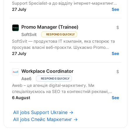
Support Specialist-а до відділу інтернет-маркетингу
продуктової ІТ-компанії. Якщо Ви прагнете
27 July
See
розвиватись у...
Promo Manager (Trainee)
$
SoftSvit
RESPONDS QUICKLY
SoftSvit — продуктова IT компанія, яка створює та
просуває власні веб-проєкти. Шукаємо Promo
Manager (Trainee): якщо ти на старті кар'єри й хочеш
27 July
See
рости...
Workplace Coordinator
$
Авеб
RESPONDS QUICKLY
Aweb – це агенція digital-маркетингу. Ми
спеціалізуємось на SEO та контекстній рекламі,
працюємо із середнім бізнесом, як в Україні, так і за
6 August
See
кордоном....
All jobs Support Ukraine →
All jobs Спейс Маркетинг →