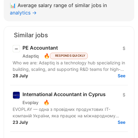
📊
Average salary range of similar jobs in
analytics →
Similar jobs
PE Accountant
$
🔥
Adaptiq
RESPONDS QUICKLY
Who we are: Adaptiq is a technology hub specializing in
building, scaling, and supporting R&D teams for high-
end, fast-growing product companies in a wide...
28 July
See
International Accountant in Cyprus
$
🔥
Evoplay
EVOPLAY — одна з провідних продуктових IT-
компаній України, яка працює на міжнародному
ринку та створює комплексні B2B-рішення для
23 July
See
індустрії...