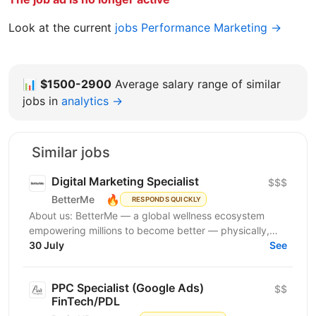
Look at the current
jobs Performance Marketing →
📊
$1500-2900
Average salary range of similar
jobs in
analytics →
Similar jobs
Digital Marketing Specialist
$$$
🔥
BetterMe
RESPONDS QUICKLY
About us: BetterMe — a global wellness ecosystem
empowering millions to become better — physically,
mentally, and emotionally. We build what makes
30 July
See
people...
PPC Specialist (Google Ads)
$$
FinTech/PDL