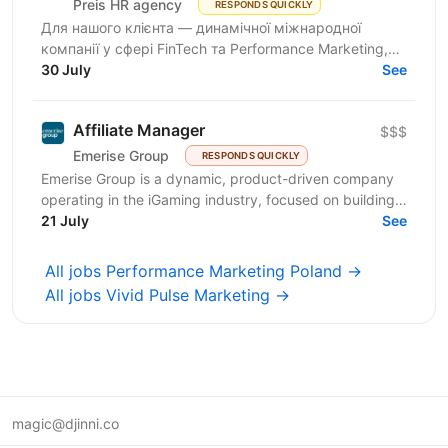
Preis HR agency
RESPONDS QUICKLY
Для нашого клієнта — динамічної міжнародної
компанії у сфері FinTech та Performance Marketing,
що успішно масштабується на світових ринках та
30 July
See
розвиває...
Affiliate Manager
$$$
Emerise Group
RESPONDS QUICKLY
Emerise Group is a dynamic, product-driven company
operating in the iGaming industry, focused on building
high-impact solutions that fuel innovation and...
21 July
See
All jobs Performance Marketing Poland →
All jobs Vivid Pulse Marketing →
magic@djinni.co