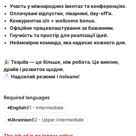
Участь у міжнародних івентах та конференціях.
Оплачувані відпустки, лікарняні, day-off'и.
Конкурентна з/п + wellcome bonus.
Офіційне працевлаштування за бажанням.
Гнучкість та простір для реалізації ідей.
Неймовірна команда, яка надихає кожного дня.
🎉 Tequila — це більше, ніж робота. Це виклик,
драйв і розвиток щодня.
📩 Надсилай резюме і поїхали!
Required languages
English
B1 - Intermediate
Ukrainian
B2 - Upper Intermediate
The job ad is no longer active