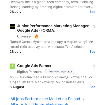
Headway Inc is a global tech company, revolutionizing
lifelong learning by creating digital products for over
150 million users worldwide. Our mission is to...
28 July
See
Junior Performance Marketing Manager,
$
Google Ads (FORMA)
🔥
Universe
Привіт! Хочеш бустонути кар'єру в маркетингу? Ми
готові тебе всьому навчити, якщо ТИ: Любиш
працювати з цифрами, аналізувати та розбиратись,
28 July
See
як щось працює...
Google Ads Farmer
$
Bigfish Partners
RESPONDS QUICKLY
Ми — амбітна media buying команда, котра працює
в сфері affiliate-маркетингу. Ми розвиваємося,
масштабуємося, запускаємо нові гео і зараз
6 August
See
шукаємо технічного...
All jobs Performance Marketing Poland →
All jobs Vivid Pulse Marketing →