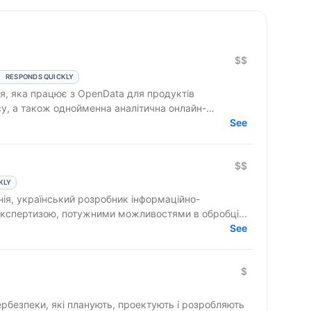
$$
RESPONDS QUICKLY
ія, яка працює з OpenData для продуктів
су, а також однойменна аналітична онлайн-
See
$$
KLY
ія, український розробник інформаційно-
 експертизою, потужними можливостями в обробці...
See
$
ербезпеки, які планують, проектують і розробляють