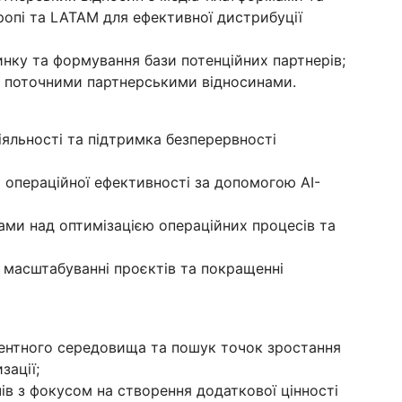
ропі та LATAM для ефективної дистрибуції
инку та формування бази потенційних партнерів;
з поточними партнерськими відносинами.
іяльності та підтримка безперервності
операційної ефективності за допомогою AI-
ами над оптимізацією операційних процесів та
в, масштабуванні проєктів та покращенні
рентного середовища та пошук точок зростання
зації;
в з фокусом на створення додаткової цінності