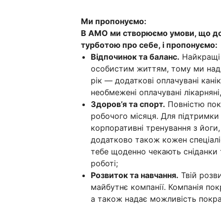
Ми пропонуємо:
В AMO ми створюємо умови, що до
турботою про себе, і пропонуємо:
Відпочинок та баланс.
Найкращі 
особистим життям, тому ми надає
рік — додаткові оплачувані кані
необмежені оплачувані лікарняні
Здоров’я та спорт.
Повністю пок
робочого місяця. Для підтримки
корпоративні тренування з йоги,
додатково також кожен спеціаліс
тебе щоденно чекають сніданки т
роботі;
Розвиток та навчання.
Твій розви
майбутнє компанії. Компанія пок
а також надає можливість покра