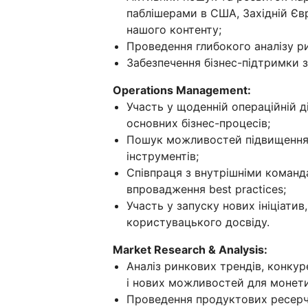
паблішерами в США, Західній Єв
нашого контенту;
Проведення глибокого аналізу р
Забезпечення бізнес-підтримки 
Operations Management:
Участь у щоденній операційній д
основних бізнес-процесів;
Пошук можливостей підвищення 
інструментів;
Співпраця з внутрішніми команд
впровадження best practices;
Участь у запуску нових ініціати
користувацького досвіду.
Market Research & Analysis:
Аналіз ринкових трендів, конку
і нових можливостей для монети
Проведення продуктових ресерчі