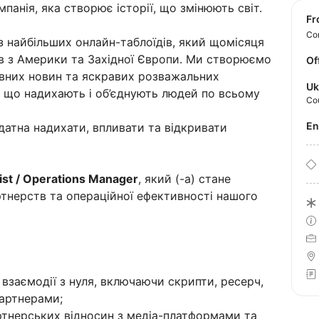
панія, яка створює історії, що змінюють світ.
f
Con
із найбільших онлайн-таблоїдів, який щомісяця
ів з Америки та Західної Європи. Ми створюємо
Of
ивних новин та яскравих розважальних
Uk
, що надихають і об’єднують людей по всьому
Co
E
датна надихати, впливати та відкривати
ist / Operations Manager
, який (-а) стане
нерств та операційної ефективності нашого
взаємодії з нуля, включаючи скрипти, ресерч,
партнерами;
ртнерських відносин з медіа-платформами та