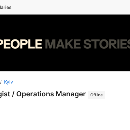
laries
Kyiv
gist / Operations Manager
Offline