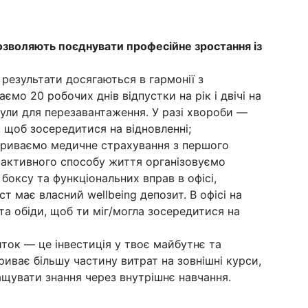
зволяють поєднувати професійне зростання із
результати досягаються в гармонії з
мо 20 робочих днів відпустки на рік і двічі на
кули для перезавантаження. У разі хвороби —
, щоб зосередитися на відновленні;
риваємо медичне страхування з першого
 активного способу життя організовуємо
 боксу та функціональних вправ в офісі,
т має власний wellbeing депозит. В офісі на
а обіди, щоб ти міг/могла зосередитися на
ток — це інвестиція у твоє майбутнє та
риває більшу частину витрат на зовнішні курси,
щувати знання через внутрішнє навчання.