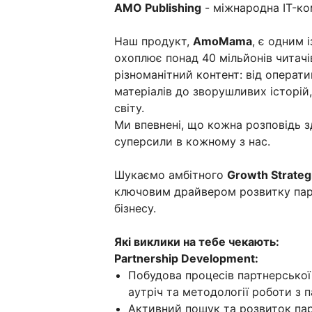
AMO Publishing
- міжнародна IT-ком
Наш продукт,
AmoMama
, є одним 
охоплює понад 40 мільйонів читач
різноманітний контент: від операт
матеріалів до зворушливих історій
світу.
Ми впевнені, що кожна розповідь з
суперсили в кожному з нас.
Шукаємо амбітного
Growth Strateg
ключовим драйвером розвитку парт
бізнесу.
Які виклики на тебе чекають:
Partnership Development:
Побудова процесів партнерської 
аутріч та методології роботи з 
Активний пошук та розвиток па