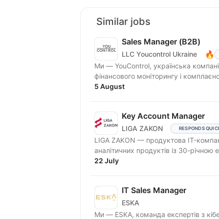
Similar jobs
Sales Manager (В2В)
🔥
LLC Youcontrol Ukraine
Ми — YouControl, українська компан
фінансового моніторингу і комплаєн
система...
5 August
Key Account Manager
LIGA ZAKON
RESPONDS QUIC
LIGA ZAKON — продуктова IT-компан
аналітичних продуктів із 30-річною
22 July
IT Sales Manager
ESKA
Ми — ESKA, команда експертів з кіб