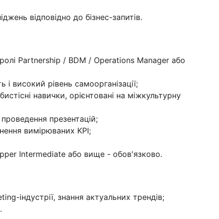
джень відповідно до бізнес-запитів.
олі Partnership / BDM / Operations Manager або
ь і високий рівень самоорганізації;
бистісні навички, орієнтовані на міжкультурну
 проведення презентацій;
гнення вимірюваних KPI;
pper Intermediate або вище - обов'язково.
eting-індустрії, знання актуальних трендів;
.