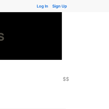
Log In
Sign Up
$$