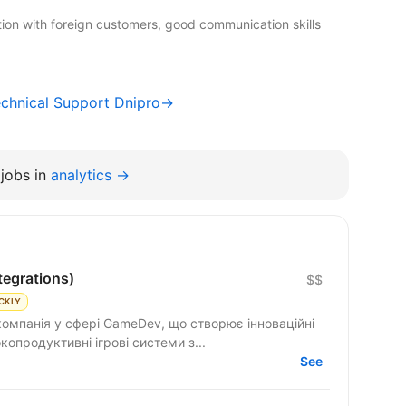
ion with foreign customers, good communication skills
echnical Support Dnipro→
jobs in
analytics →
tegrations)
$$
CKLY
компанія у сфері GameDev, що створює інноваційні
ємо високопродуктивні ігрові системи з...
See