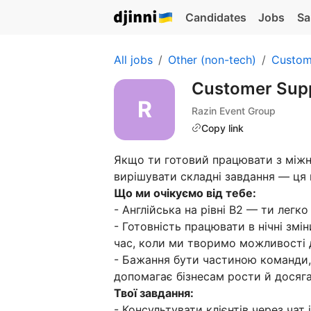
Candidates
Jobs
Sa
All jobs
Other (non-tech)
Custom
Customer Sup
Razin Event Group
Copy link
Якщо ти готовий працювати з міжн
вирішувати складні завдання — ця в
Що ми очікуємо від тебе:
- Англійська на рівні B2 — ти легк
- Готовність працювати в нічні змі
час, коли ми творимо можливості д
- Бажання бути частиною команди, 
допомагає бізнесам рости й досяга
Твої завдання:
- Консультувати клієнтів через чат 