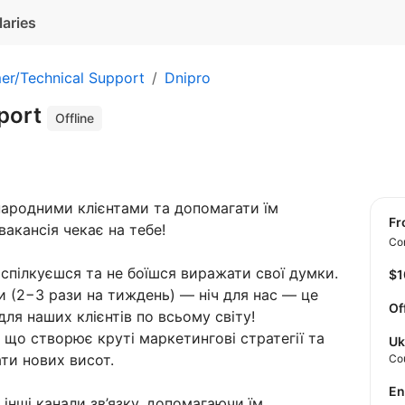
laries
er/Technical Support
Dnipro
port
Offline
ародними клієнтами та допомагати їм
f
акансія чекає на тебе!
Con
о спілкуєшся та не боїшся виражати свої думки.
$
ни (2−3 рази на тиждень) — ніч для нас — це
Of
ля наших клієнтів по всьому світу!
що створює круті маркетингові стратегії та
Uk
ти нових висот.
Co
E
і інші канали зв’язку, допомагаючи їм