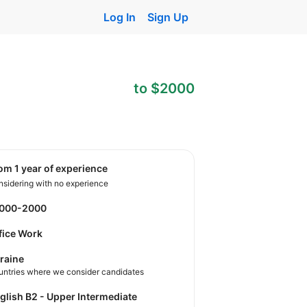
Log In
Sign Up
to $2000
rom 1 year of experience
sidering with no experience
1000-2000
fice Work
raine
untries where we consider candidates
nglish B2 - Upper Intermediate