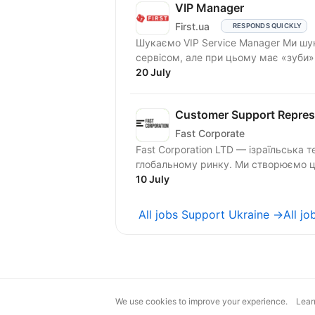
VIP Manager
First.ua
RESPONDS QUICKLY
Шукаємо VIP Service Manager Ми шукаємо людину, яка «живе» першокласним
сервісом, але при цьому має «зуби
та...
20 July
Customer Support Repres
Fast Corporate
Fast Corporation LTD — ізраїльська 
глобальному ринку. Ми створюємо ци
10 July
All jobs Support Ukraine →
All j
We use cookies to improve your experience.
Lear
magic@djinni.co
Terms of Use
Sugges