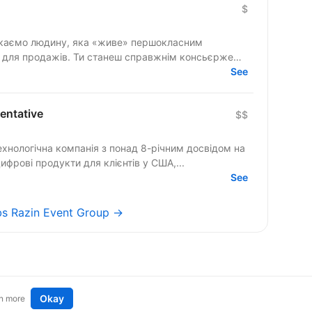
$
» для продажів. Ти станеш справжнім консьєржем
See
entative
$$
технологічна компанія з понад 8-річним досвідом на
фрові продукти для клієнтів у США,...
See
obs Razin Event Group →
Okay
n more
t an idea
Remote tech jobs in Europe