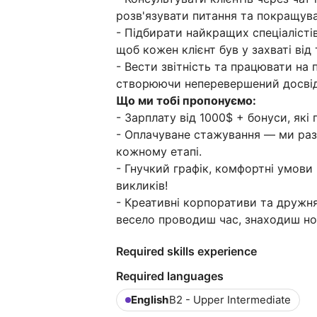
розв'язувати питання та покращува
- Підбирати найкращих спеціалістів
щоб кожен клієнт був у захваті від
- Вести звітність та працювати на 
створюючи неперевершений досвід 
Що ми тобі пропонуємо:
- Зарплату від 1000$ + бонуси, які
- Оплачуване стажування — ми раз
кожному етапі.
- Гнучкий графік, комфортні умови
викликів!
- Креативні корпоративи та дружня
весело проводиш час, знаходиш нов
Required skills experience
Required languages
English
B2 - Upper Intermediate