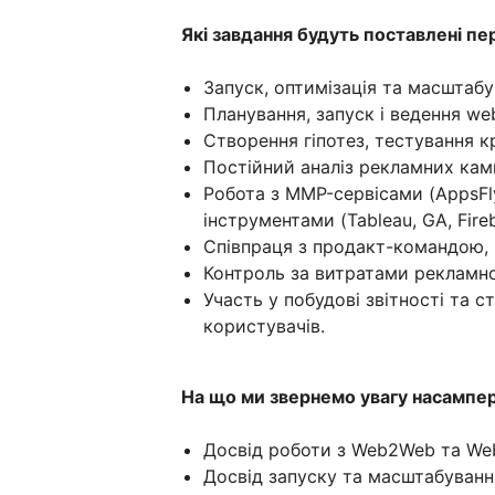
Які завдання будуть поставлені п
Запуск, оптимізація та масштабу
Планування, запуск і ведення w
Створення гіпотез, тестування кр
Постійний аналіз рекламних кампа
Робота з MMP-сервісами (AppsFlye
інструментами (Tableau, GA, Fire
Співпраця з продакт-командою,
Контроль за витратами рекламно
Участь у побудові звітності та с
користувачів.
На що ми звернемо увагу насампе
Досвід роботи з Web2Web та W
Досвід запуску та масштабування