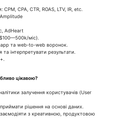
 CPM, CPA, CTR, ROAS, LTV, IR, etc.
 Amplitude
c, AdHeart
$100—500k/міс).
-app та web-to-web воронок.
 та інтерпретувати результати.
+.
бливо цікавою?
налітики залучення користувачів (User
приймати рішення на основі даних.
взаємодіяти з креативною, продуктовою