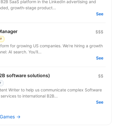
nded, growth-stage product...
See
Manager
$$$
LY
tform for growing US companies. We're hiring a growth
operator to own a new acquisition channel: AI search. You'll...
See
2B software solutions)
$$
Y
tent Writer to help us communicate complex Software
ervices to international B2B...
See
ni Games →