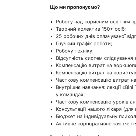
Що ми пропонуємо?
Роботу над корисним освітнім пр
Творчий колектив 150+ осіб;
25 робочих днів оплачуваної від
Гнучкий графік роботи;
Робочу техніку;
Відсутність систем слідкування
Компенсацію витрат на воркшопи,
Компенсацію витрат на користу
Часткову компенсацію витрат на
Внутрішнє навчання: лекції «Bini 
у командах;
Часткову компенсацію уроків анг
Консультації нашого лікаря (для в
Бюджет на індивідуальну психол
Активне корпоративне життя: тім