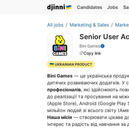
Candidates
Jobs
Sa
All jobs
Marketing & Sales
Marke
Senior User 
Bini Games
Copy link
🇺🇦 UKRAINIAN PRODUCT
Bini Games
— це українська продук
дитячих розвиваючих додатків. У с
професіоналів
, які здійснюють пов
до реалізації та просування на мі
(Apple Store), Android (Google Pl
мільйон людей зі всього світу (Аме
Наша місія
— створювати цікаве до
інтерес та радість від навчання за