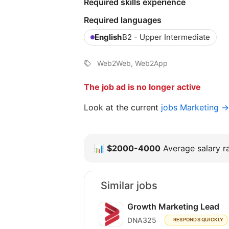
Required skills experience
Required languages
English
B2 - Upper Intermediate
Web2Web, Web2App
The job ad is no longer active
Look at the current
jobs Marketing →
📊
$2000-4000
Average salary ra
Similar jobs
Growth Marketing Lead
DNA325
RESPONDS QUICKLY