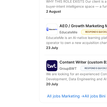
WHY THIS ROLE EXISTS Our client is a B2B SaaS platform in the LinkedIn advertising and
buyer-intent intelligence space — a fu
2 August
AEO / Growth Marketing 
EducateMe
RESPONDS QUICK
EducateMe is an AI-native learning pla
23 July
Content Writer (custom B
GroupBWT
RESPONDS QUICKL
We are looking for an experienced Con
Development, Data Engineering and AI s
20 July
All jobs Marketing →
All jobs Bi