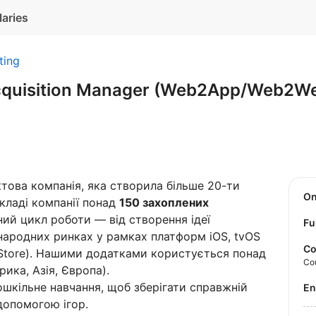
laries
ting
Acquisition Manager (Web2App/Web2W
това компанія, яка створила більше 20-ти
O
кладі компанії понад
150 захоплених
ний цикл роботи — від створення ідеї
Fu
жнародних ринках у рамках платформ iOS, tvOS
Co
ay Store). Нашими додатками користується понад
Co
рика, Азія, Європа).
шкільне навчання, щоб зберігати справжній
E
 допомогою ігор.