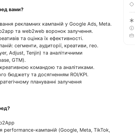
еред вами?
вання рекламних кампаній у Google Ads, Meta.
eb2app та web2web воронок залучення.
еативів та оцінка їх ефективності.
ній: сегменти, аудиторії, креативи, гео.
r, Adjust, Tenjin) та аналітичними
base, GTM).
 креативною командою та аналітиками.
го бюджету та досягненням ROI/KPI.
тратегічному плануванні залучення
ред?
eb2App
 performance-кампаній (Google, Meta, TikTok,