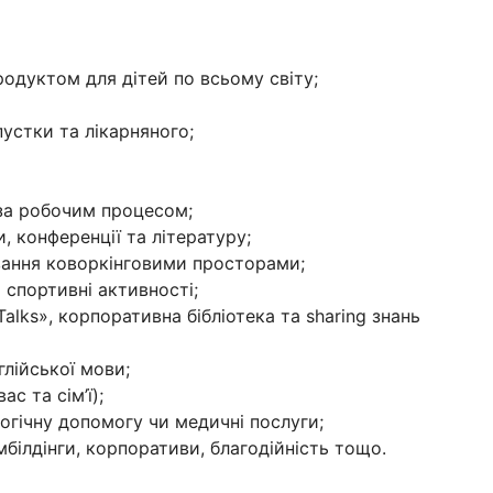
одуктом для дітей по всьому світу;
пустки та лікарняного;
 за робочим процесом;
 конференції та літературу;
вання коворкінговими просторами;
 спортивні активності;
Talks», корпоративна бібліотека та sharing знань
лійської мови;
ас та сім’ї);
огічну допомогу чи медичні послуги;
білдінги, корпоративи, благодійність тощо.