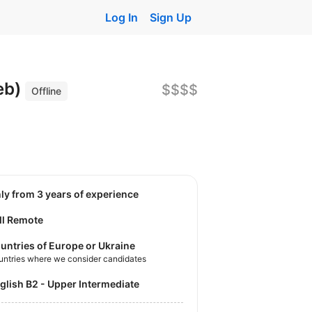
Log In
Sign Up
eb)
$$$$
Offline
nly from 3 years of experience
ll Remote
untries of Europe or Ukraine
untries where we consider candidates
nglish B2 - Upper Intermediate