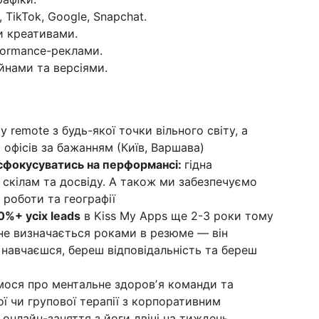
TikTok, Google, Snapchat.
и креативами.
formance-реклами.
йнами та версіями.
ly remote з будь-якої точки вільного світу, а
офісів за бажанням (Київ, Варшава)
сфокусуватись на перформансі:
гідна
 скілам та досвіду. А також ми забезпечуємо
 роботи та географії
0%+ усіх leads
в Kiss My Apps ще 2-3 роки тому
 не визначається роками в резюме — він
 навчаєшся, береш відповідальність та береш
мося про ментальне здоровʼя команди та
ї чи групової терапії з корпоративним
онлайн-заняття з йоги двічі на тиждень