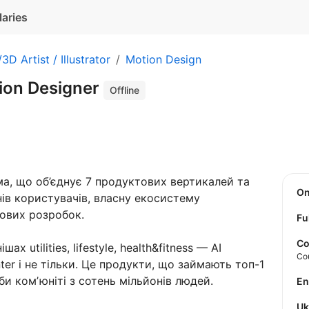
laries
3D Artist / Illustrator
Motion Design
ion Designer
Offline
, що об’єднує 7 продуктових вертикалей та
O
онів користувачів, власну екосистему
гових розробок.
Fu
Co
х utilities, lifestyle, health&fitness — AI
Co
unter і не тільки. Це продукти, що займають топ-1
и комʼюніті з сотень мільйонів людей.
E
U