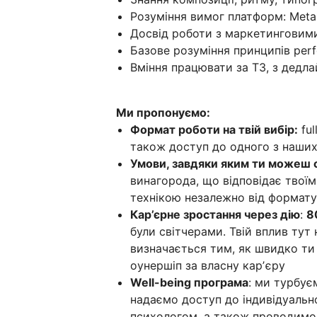
Розуміння вимог платформ: Meta, 
Досвід роботи з маркетинговим
Базове розуміння принципів per
Вміння працювати за ТЗ, з дедла
Ми пропонуємо:
Формат роботи на твій вибір:
ful
також доступ до одного з наших 
Умови, завдяки яким ти можеш 
винагорода, що відповідає твоїм
технікою незалежно від формату
Кар’єрне зростання через дію
:
8
були світчерами. Твій вплив тут
визначається тим, як швидко ти
оунершіп за власну карʼєру
Well-being програма
: ми турбує
надаємо доступ до індивідуально
психологом, а також проводимо 