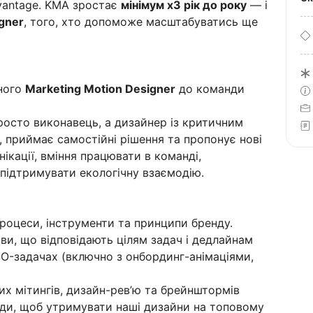
vantage. KMA зростає
мінімум х3 рік до року
— і
gner
, того, хто допоможе масштабуватись ще
ного
Marketing Motion Designer
до команди
росто виконавець, а дизайнер із критичним
, приймає самостійні рішення та пропонує нові
нікації, вміння працювати в команді,
підтримувати екологічну взаємодію.
процеси, інструменти та принципи бренду.
ви, що відповідають цілям задач і дедлайнам
SO-задачах (включно з онбординг-анімаціями,
х мітингів, дизайн-рев’ю та брейнштормів
нди, щоб утримувати наші дизайни на топовому