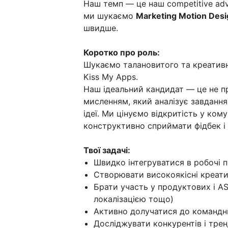
Наш темп — це наш competitive ad
ми шукаємо
Marketing Motion Desi
швидше.
Коротко про роль:
Шукаємо талановитого та креатив
Kiss My Apps.
Наш ідеальний кандидат — це не п
мисленням, який аналізує завдання
ідеї. Ми цінуємо відкритість у кому
конструктивно сприймати фідбек і 
Твої задачі:
Швидко інтегруватися в робочі 
Створювати високоякісні креати
Брати участь у продуктових і A
локалізацією тощо)
Активно долучатися до командни
Досліджувати конкурентів і тре