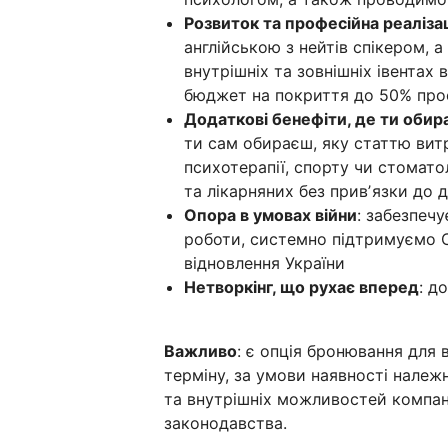
Розвиток та професійна реаліза
англійською з нейтів спікером, 
внутрішніх та зовнішніх івентах 
бюджет на покриття до 50% профе
Додаткові бенефіти, де ти оби
ти сам обираєш, яку статтю вит
психотерапії, спорту чи стомато
та лікарняних без привʼязки до 
Опора в умовах війни
: забезпеч
роботи, системно підтримуємо С
відновлення України
Нетворкінг, що рухає вперед
: д
Важливо
: є опція бронювання для 
терміну, за умови наявності нале
та внутрішніх можливостей компані
законодавства.