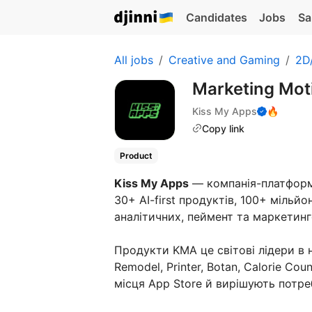
Candidates
Jobs
Sa
All jobs
Creative and Gaming
2D/
Marketing Mot
Kiss My Apps
🔥
Copy link
Product
Kiss My Apps
— компанія-платформа
30+ AI-first продуктів, 100+ мільй
аналітичних, пеймент та маркетин
Продукти KMA це світові лідери в ніша
Remodel, Printer, Botan, Calorie Co
місця App Store й вирішують потреб