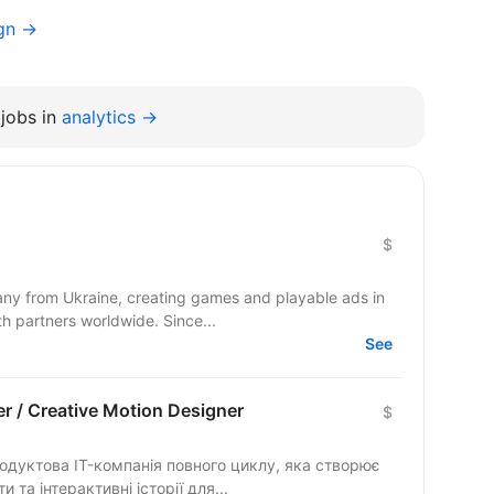
ign →
jobs in
analytics →
$
y from Ukraine, creating games and playable ads in
co-development and co-production with partners worldwide. Since...
See
r / Creative Motion Designer
$
и та інтерактивні історії для...