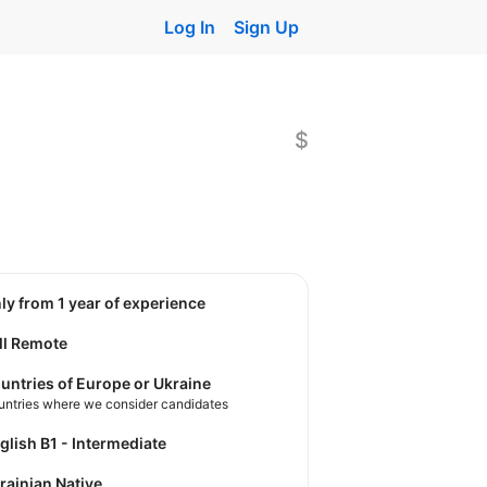
Log In
Sign Up
$
nly from 1 year of experience
ll Remote
untries of Europe or Ukraine
untries where we consider candidates
nglish B1 - Intermediate
krainian Native