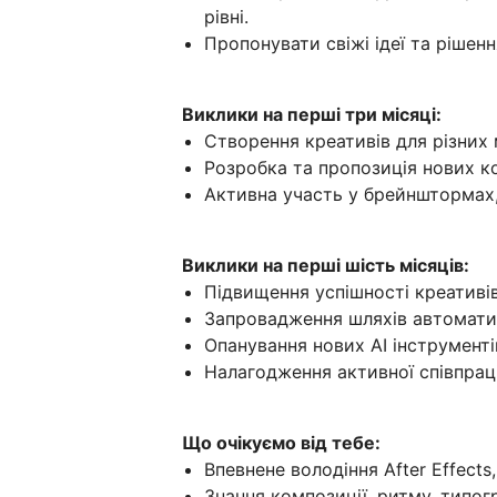
рівні.
Пропонувати свіжі ідеї та рішенн
Виклики на перші три місяці:
Створення креативів для різних
Розробка та пропозиція нових к
Активна участь у брейнштормах,
Виклики на перші шість місяців:
Підвищення успішності креативів
Запровадження шляхів автоматиз
Опанування нових AI інструментів
Налагодження активної співпрац
Що очікуємо від тебе:
Впевнене володіння After Effects, 
Знання композиції, ритму, типог