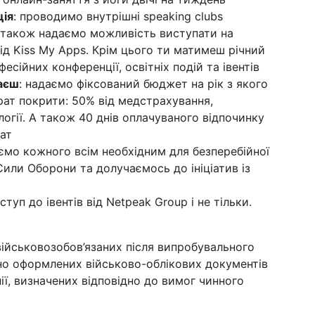
ція
: проводимо внутрішні speaking clubs
а також надаємо можливість виступати на
від Kiss My Apps. Крім цього ти матимеш річний
сійних конференції, освітніх подій та івентів
раєш
: надаємо фіксований бюджет на рік з якого
рат покрити: 50% від медстрахування,
логії. А також 40 днів оплачуваного відпочинку
дат
уємо кожного всім необхідним для безперебійної
или Оборони та долучаємось до ініціатив із
оступ до івентів від Netpeak Group і не тільки.
військовозобов’язаних після випробувального
жно оформлених військово-облікових документів
ї, визначених відповідно до вимог чинного