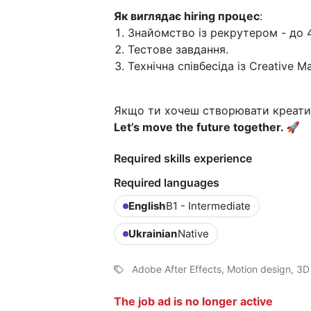
Як виглядає hiring процес
:
Знайомство із рекрутером - до 4
Тестове завдання.
Технічна співбесіда із Creative M
Якщо ти хочеш створювати креатив
Let’s move the future together. 🚀
Required skills experience
Required languages
English
B1 - Intermediate
Ukrainian
Native
Adobe After Effects, Motion design, 3D
The job ad is no longer active