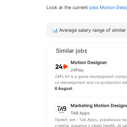
Look at the current
jobs Motion Des
📊
Average salary range of similar 
Similar jobs
Motion Designer
24Play
24PLAY is a game development compan
6 August
Marketing Motion Designe
TAB Apps
Привіт, ми – Tab Apps, українська продуктова IT-компанія повного циклу, яка створює
утиліти, додатки у сфері Health, AI чат