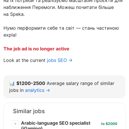
на їх потреби та реалізуємо масштабні проєкти для
наближення Перемоги. Можеш почитати більше
на Speka.
Нумо перформити себе та світ — стань частиною
expla!
The job ad is no longer active
Look at the current
jobs SEO →
📊
$1200-2500
Average salary range of similar
jobs in
analytics →
Similar jobs
Arabic-language SEO specialist
to $2000
(iGaming)