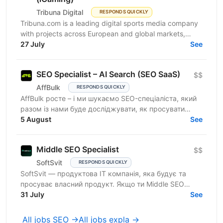
Tribuna Digital
RESPONDS QUICKLY
Tribuna.com is a leading digital sports media company
with projects across European and global markets,
reaching over 10 million users. From an SEO point of...
27 July
See
SEO Specialist – AI Search (SEO SaaS)
$$
AffBulk
RESPONDS QUICKLY
AffBulk росте – і ми шукаємо SEO-спеціаліста, який
разом із нами буде досліджувати, як просувати
сайти в Google AI Overviews, AI Search та відповідях
5 August
See
інших...
Middle SEO Specialist
$$
SoftSvit
RESPONDS QUICKLY
SoftSvit — продуктова IT компанія, яка будує та
просуває власний продукт. Якщо ти Middle SEO
Specialist і шукаєш місце, де можна реально
31 July
See
впливати на ріст —...
All jobs SEO →
All jobs expla →