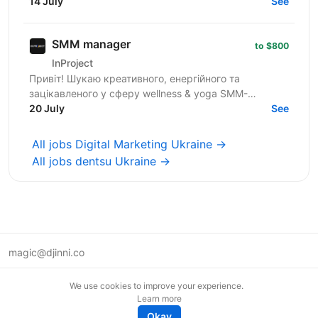
трансформує будівельну галузь за допомогою BIM
14 July
See
та VDC...
SMM manager
to $800
InProject
Привіт! Шукаю креативного, енергійного та
зацікавленого у сферу wellness & yoga SMM-
менеджера з досвідом від 1 року. Якщо ти вмієш
20 July
See
створювати естетичний...
All jobs Digital Marketing Ukraine →
All jobs dentsu Ukraine →
magic@djinni.co
Terms of Use
We use cookies to improve your experience.
Suggest an idea
Learn more
Remote tech jobs in Europe
Okay