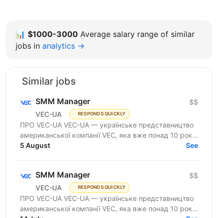
📊
$1000-3000
Average salary range of similar
jobs in
analytics →
Similar jobs
SMM Manager
$$
VEC-UA
RESPONDS QUICKLY
ПРО VEC-UA VEC-UA — українське представництво
американської компанії VEC, яка вже понад 10 років
трансформує будівельну галузь за допомогою BIM
5 August
See
та VDC...
SMM Manager
$$
VEC-UA
RESPONDS QUICKLY
ПРО VEC-UA VEC-UA — українське представництво
американської компанії VEC, яка вже понад 10 років