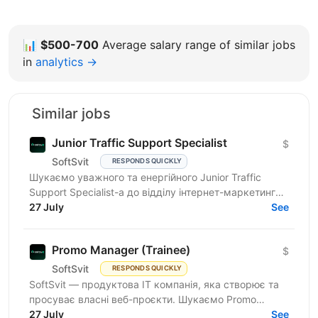
📊
$500-700
Average salary range of similar jobs
in
analytics →
Similar jobs
Junior Traffic Support Specialist
$
SoftSvit
RESPONDS QUICKLY
Шукаємо уважного та енергійного Junior Traffic
Support Specialist-а до відділу інтернет-маркетингу
продуктової ІТ-компанії. Якщо Ви прагнете
27 July
See
розвиватись у...
Promo Manager (Trainee)
$
SoftSvit
RESPONDS QUICKLY
SoftSvit — продуктова IT компанія, яка створює та
просуває власні веб-проєкти. Шукаємо Promo
Manager (Trainee): якщо ти на старті кар'єри й хочеш
27 July
See