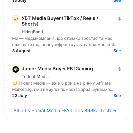
рішення для наших e-commerce клієнтів у всьому
13 July
See
світі. Якщо...
УБТ Media Buyer (TikTok / Reels /
$
Shorts)
HiringBand
Ми — медіакомпанія, що стрімко зростає та має
власну технологічну інфраструктуру для масштабної
роботи із соціальними мережами. Щомісяця ми
3 August
See
збільшуємо...
Junior Media Buyer FB IGaming
$
Trident Media
🔱 Trident Media — вже 5 років на ринку Affiliate
Marketing, і ми не зупиняємось! Зараз шукаємо
Assistant Media Buyer-а (Facebook) у нашу команду.
23 July
See
Це...
All jobs Social Media →
All jobs 893kai.tech →