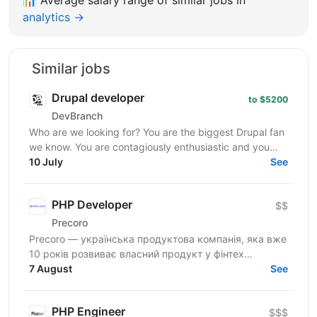
analytics →
Similar jobs
Drupal developer
to $5200
DevBranch
Who are we looking for? You are the biggest Drupal fan
we know. You are contagiously enthusiastic and you
never stop learning. You already have experience...
10 July
See
PHP Developer
$$
Precoro
Precoro — українська продуктова компанія, яка вже
10 років розвиває власний продукт у фінтех
напрямку. Ми допомагаємо компаніям оптимізувати
7 August
See
та...
PHP Engineer
$$$