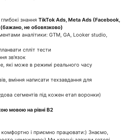
 глибокі знання
TikTok Ads, Meta Ads (Facebook,
ds (бажано, не обовязково)
ментами аналітики: GTM, GA, Looker studio,
планвати спліт тести
ня зв’язок
ce, які може в режимі реального часу
ів, вміння написати техзавдання для
будова сегментів під кожен етап воронки)
ою мовою на рівні В2
е комфортно і приємно працювати:) Знаємо,
росто неможливо:) Ми класні: завжди готові