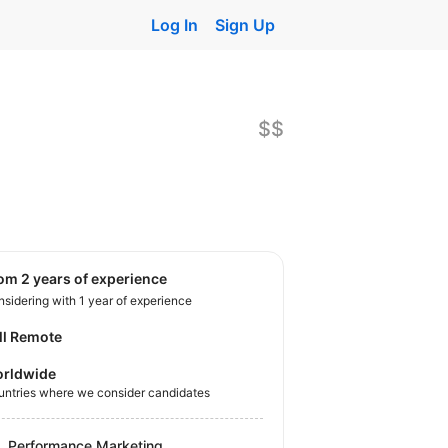
Log In
Sign Up
$$
rom 2 years of experience
sidering with 1 year of experience
ll Remote
rldwide
untries where we consider candidates
Performance Marketing