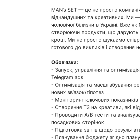
MAN’s SET — це не просто компанія,
відчайдушних та креативних. Ми — 
чоловічої білизни в Україні. Вже як
створюючи продукти, що дарують 
кроці. Ми не просто шукаємо спів
готового до викликів і створення н
Обов’язки:
- Запуск, управління та оптимізаці
Telegram ads
- Оптимізація та масштабування ре
нових зв’язок/гіпотез
- Моніторинг ключових показників 
- Створення ТЗ на креативи, які ві
- Проводити A/B тести та аналізува
посадкових сторінок
- Підготовка звітів щодо результа
- Планування бюджету згідно плану