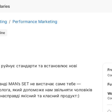
laries
ting
Performance Marketing
line
руйнує стандарти та встановлює нові
f
Con
анді MAN’s SET не вистачає саме тебе —
Fu
лога, який допоможе нам звільняти чоловіків
Wo
 насправді якісний та класний продукт:)
Co