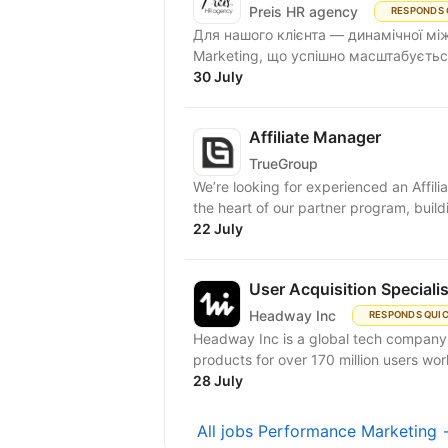
Preis HR agency
RESPONDS 
Для нашого клієнта — динамічної між
Marketing, що успішно масштабується
30 July
Affiliate Manager
TrueGroup
We’re looking for experienced an Affiliat
the heart of our partner program, buildi
22 July
User Acquisition Speciali
Headway Inc
RESPONDS QUI
Headway Inc is a global tech company, r
products for over 170 million users worl
28 July
All jobs Performance Marketing