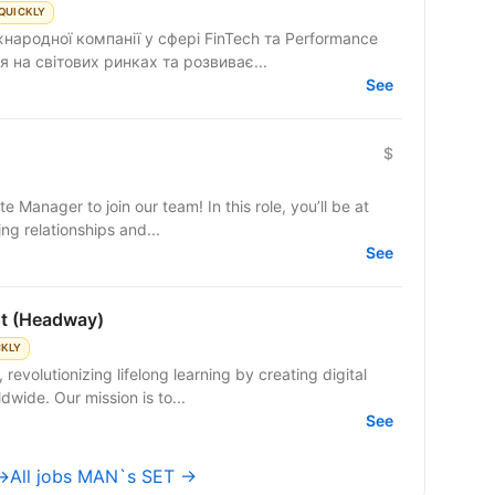
QUICKLY
народної компанії у сфері FinTech та Performance
 на світових ринках та розвиває...
See
$
e Manager to join our team! In this role, you’ll be at
ng relationships and...
See
st (Headway)
CKLY
evolutionizing lifelong learning by creating digital
dwide. Our mission is to...
See
 →
All jobs MAN`s SET →