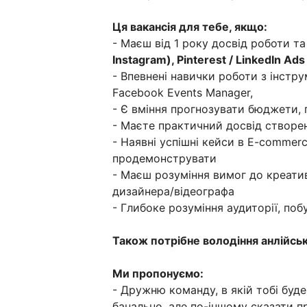
Ця вакансія для тебе, якщо:
- Маєш від 1 року досвід роботи та
Instagram), Pinterest / LinkedIn A
- Впевнені навички роботи з інстру
Facebook Events Manager,
- Є вміння прогнозувати бюджети, 
- Маєте практичний досвід створен
- Наявні успішні кейси в E-commer
продемонструвати
- Маєш розуміння вимог до креатив
дизайнера/відеографа
- Глибоке розуміння аудиторії, по
Також потрібне володіння анлійськ
Ми пропонуємо:
- Дружню команду, в якій тобі буд
банально, але по-іншому сказати п