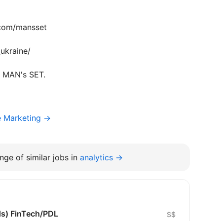
.com/mansset
ukraine/
з MAN's SET.
e Marketing →
nge of similar jobs in
analytics →
ds) FinTech/PDL
$$