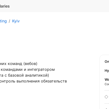
laries
ting
Kyiv
O
них команд (вебов)
с командами и интегратором
Hy
та с базовой аналитикой)
Wo
контроль выполнения обязательств
Co