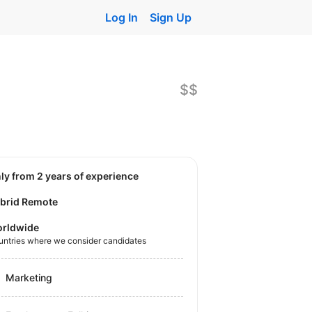
Log In
Sign Up
$$
nly from 2 years of experience
brid Remote
rldwide
untries where we consider candidates
Marketing