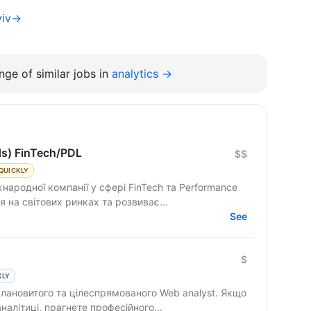
yiv→
ge of similar jobs in
analytics →
ds) FinTech/PDL
$$
QUICKLY
народної компанії у сфері FinTech та Performance
 на світових ринках та розвиває...
See
$
KLY
лановитого та цілеспрямованого Web analyst. Якщо
налітиці, прагнете професійного...