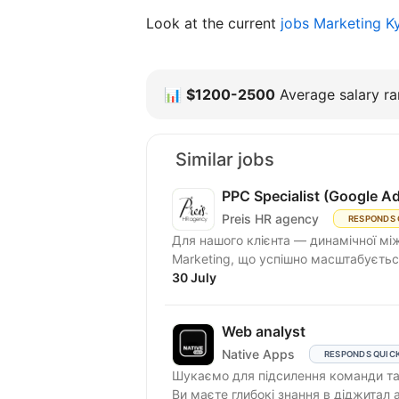
Look at the current
jobs Marketing K
📊
$1200-2500
Average salary ran
Similar jobs
PPC Specialist (Google A
Preis HR agency
RESPONDS 
Для нашого клієнта — динамічної між
Marketing, що успішно масштабується
30 July
Web analyst
Native Apps
RESPONDS QUIC
Шукаємо для підсилення команди та
Ви маєте глибокі знання в діджитал а