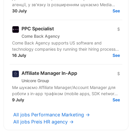
агенції, у зв'язку із розширенням шукаємо Media
Buyer (Dating, Ad Networks) з можливістю
30 July
See
віддаленої...
PPC Specialist
$
Come Back Agency
Come Back Agency supports US software and
technology companies by running their hiring process.
We work with delivery and leadership teams to define
16 July
See
roles,...
Affiliate Manager In-App
$
Unicore Group
Ми шукаємо Affiliate Manager/Account Manager для
роботи з in-app трафіком (mobile apps, SDK networks,
DSP, direct publishers). Фокус — масштабування...
9 July
See
All jobs Performance Marketing →
All jobs Preis HR agency →