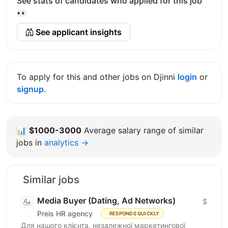
See stats of candidates who applied for this job
👀
See applicant insights
To apply for this and other jobs on Djinni
login
or
signup
.
📊
$1000-3000
Average salary range of similar
jobs in
analytics →
Similar jobs
Media Buyer (Dating, Ad Networks)
$
Preis HR agency
RESPONDS QUICKLY
Для нашого клієнта, незалежної маркетингової