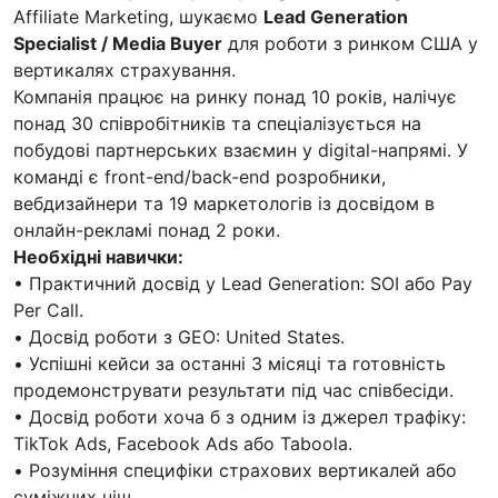
Affiliate Marketing, шукаємо
Lead Generation
Specialist / Media Buyer
для роботи з ринком США у
вертикалях страхування.
Компанія працює на ринку понад 10 років, налічує
понад 30 співробітників та спеціалізується на
побудові партнерських взаємин у digital-напрямі. У
команді є front-end/back-end розробники,
вебдизайнери та 19 маркетологів із досвідом в
онлайн-рекламі понад 2 роки.
Необхідні навички:
• Практичний досвід у Lead Generation: SOI або Pay
Per Call.
• Досвід роботи з GEO: United States.
• Успішні кейси за останні 3 місяці та готовність
продемонструвати результати під час співбесіди.
• Досвід роботи хоча б з одним із джерел трафіку:
TikTok Ads, Facebook Ads або Taboola.
• Розуміння специфіки страхових вертикалей або
суміжних ніш.