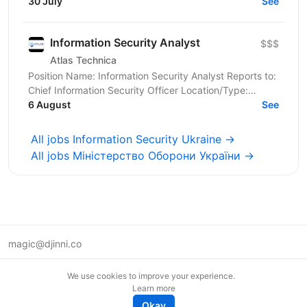
розвитку країни. Ми перебуваємо у процесі
30 July
See
цифрової трансформації:...
Information Security Analyst
$$$
Atlas Technica
Position Name: Information Security Analyst Reports to:
Chief Information Security Officer Location/Type:
6 August
Remote (UA Candidates only) Atlas Technica's...
See
All jobs Information Security Ukraine →
All jobs Міністерство Оборони України →
magic@djinni.co
Terms of Use
We use cookies to improve your experience.
Suggest an idea
Learn more
Remote tech jobs in Europe
Okay