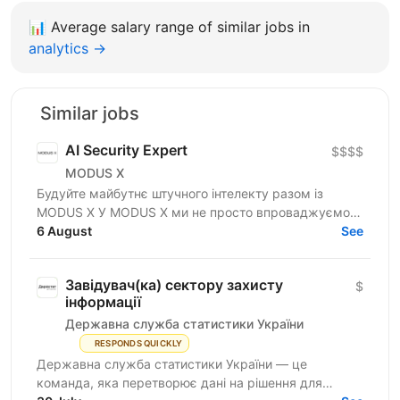
📊
Average salary range of similar jobs in
analytics →
Similar jobs
AI Security Expert
$$$$
MODUS X
Будуйте майбутнє штучного інтелекту разом із
MODUS X У MODUS X ми не просто впроваджуємо
технології — ми допомагаємо бізнесу
6 August
See
переосмислювати майбутнє....
Завідувач(ка) сектору захисту
$
інформації
Державна служба статистики України
RESPONDS QUICKLY
Державна служба статистики України — це
команда, яка перетворює дані на рішення для