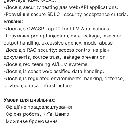
-Досвід security testing для web/API applications.
-Розуміння secure SDLC і security acceptance criteria.
Бажано:
-Досвід з OWASP Top 10 for LLM Applications.
-Розуміння prompt injection, data leakage, insecure
output handling, excessive agency, model abuse.
-Досвід з RAG security: access control на рівні
документів, source trust, leakage prevention.
-Досвід red teaming AI/LLM systems.
-Досвід із sensitive/classified data handling.
-Досвід із regulated environments: banking, defence,
govtech, critical infrastructure.
Умови для цивільних:
-Офіційне працевлаштування
-Офісна робота, Київ, Центр
-Можливе бронювання