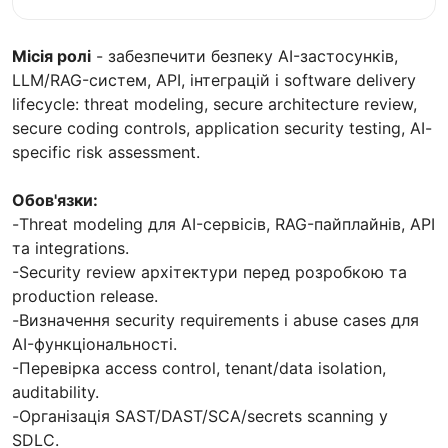
Місія ролі
- забезпечити безпеку AI-застосунків,
LLM/RAG-систем, API, інтеграцій і software delivery
lifecycle: threat modeling, secure architecture review,
secure coding controls, application security testing, AI-
specific risk assessment.
Обов'язки:
-Threat modeling для AI-сервісів, RAG-пайплайнів, API
та integrations.
-Security review архітектури перед розробкою та
production release.
-Визначення security requirements і abuse cases для
AI-функціональності.
-Перевірка access control, tenant/data isolation,
auditability.
-Організація SAST/DAST/SCA/secrets scanning у
SDLC.