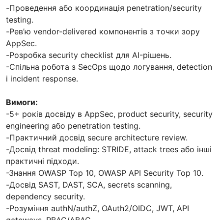
-Проведення або координація penetration/security
testing.
-Рев’ю vendor-delivered компонентів з точки зору
AppSec.
-Розробка security checklist для AI-рішень.
-Спільна робота з SecOps щодо логування, detection
і incident response.
Вимоги:
-5+ років досвіду в AppSec, product security, security
engineering або penetration testing.
-Практичний досвід secure architecture review.
-Досвід threat modeling: STRIDE, attack trees або інші
практичні підходи.
-Знання OWASP Top 10, OWASP API Security Top 10.
-Досвід SAST, DAST, SCA, secrets scanning,
dependency security.
-Розуміння authN/authZ, OAuth2/OIDC, JWT, API
gateways, RBAC/ABAC.