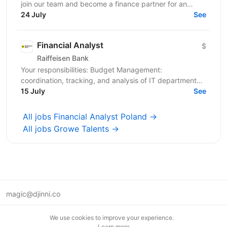
join our team and become a finance partner for an
assigned business department. In this role, you...
24 July
See
Financial Analyst
$
Raiffeisen Bank
Your responsibilities: Budget Management:
coordination, tracking, and analysis of IT department
budgets IT Contract Management: administration and...
15 July
See
All jobs Financial Analyst Poland →
All jobs Growe Talents →
magic@djinni.co
Terms of Use
We use cookies to improve your experience.
Suggest an idea
Learn more