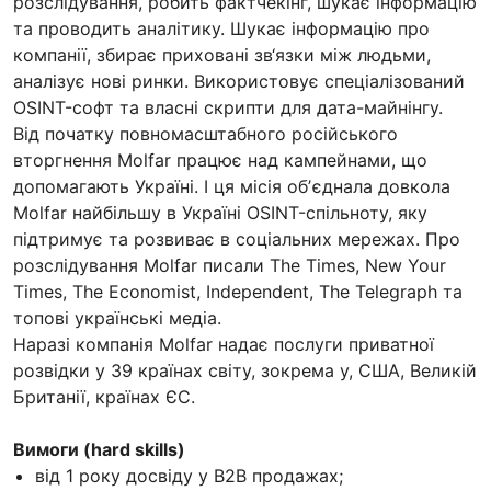
розслідування, робить фактчекінг, шукає інформацію
та проводить аналітику. Шукає інформацію про
компанії, збирає приховані зв‘язки між людьми,
аналізує нові ринки. Використовує спеціалізований
OSINT-софт та власні скрипти для дата-майнінгу.
Від початку повномасштабного російського
вторгнення Molfar працює над кампейнами, що
допомагають Україні. І ця місія обʼєднала довкола
Molfar найбільшу в Україні OSINT-спільноту, яку
підтримує та розвиває в соціальних мережах. Про
розслідування Molfar писали The Times, New Your
Times, The Economist, Independent, The Telegraph та
топові українські медіа.
Наразі компанія Molfar надає послуги приватної
розвідки у 39 країнах світу, зокрема у, США, Великій
Британії, країнах ЄС.
Вимоги (hard skills)
від 1 року досвіду у B2B продажах;