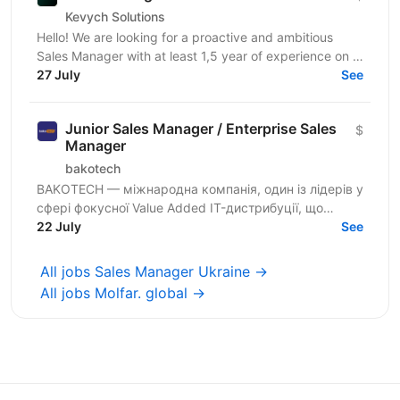
Kevych Solutions
Hello! We are looking for a proactive and ambitious
Sales Manager with at least 1,5 year of experience on a
related position to join our growing team. If...
27 July
See
Junior Sales Manager / Enterprise Sales
$
Manager
bakotech
BAKOTECH — міжнародна компанія, один із лідерів у
сфері фокусної Value Added IT-дистрибуції, що
представляє професійну «до» та «після»
22 July
See
продажну,...
All jobs Sales Manager Ukraine →
All jobs Molfar. global →