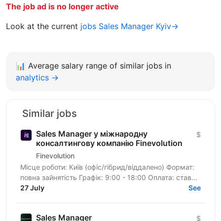
The job ad is no longer active
Look at the current
jobs Sales Manager Kyiv→
📊
Average salary range of similar jobs in
analytics →
Similar jobs
Sales Manager у міжнародну
$
консалтингову компанію Finevolution
Finevolution
Місце роботи: Київ (офіс/гібрид/віддалено) Формат:
повна зайнятість Графік: 9:00 - 18:00 Оплата: ставка
27 July
+ бонусна частина за виконання KPI 🌍 ПРО...
See
Sales Manager
$