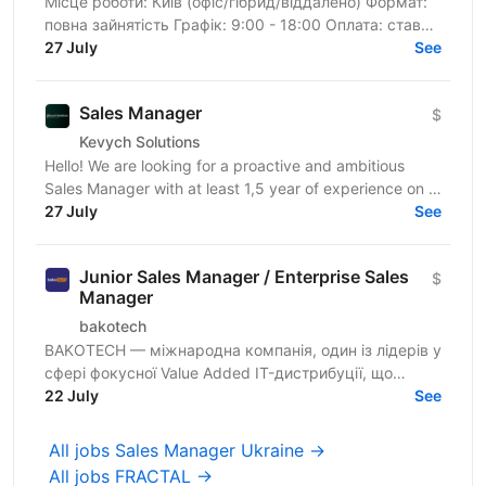
Місце роботи: Київ (офіс/гібрид/віддалено) Формат:
повна зайнятість Графік: 9:00 - 18:00 Оплата: ставка
27 July
+ бонусна частина за виконання KPI 🌍 ПРО...
See
Sales Manager
$
Kevych Solutions
Hello! We are looking for a proactive and ambitious
Sales Manager with at least 1,5 year of experience on a
related position to join our growing team. If...
27 July
See
Junior Sales Manager / Enterprise Sales
$
Manager
bakotech
BAKOTECH — міжнародна компанія, один із лідерів у
сфері фокусної Value Added IT-дистрибуції, що
представляє професійну «до» та «після»
22 July
See
продажну,...
All jobs Sales Manager Ukraine →
All jobs FRACTAL →