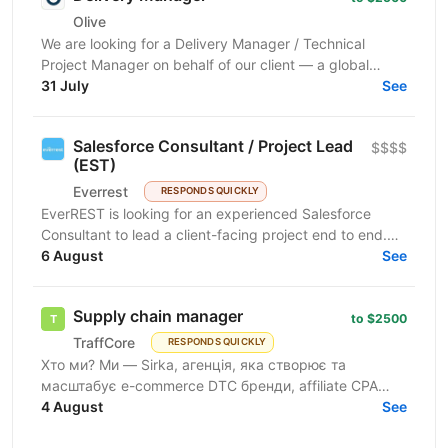
Olive
We are looking for a Delivery Manager / Technical
Project Manager on behalf of our client — a global
technology company building large-scale web data...
31 July
See
Salesforce Consultant / Project Lead
$$$$
(EST)
Everrest
RESPONDS QUICKLY
EverREST is looking for an experienced Salesforce
Consultant to lead a client-facing project end to end.
You will own delivery, discovery, and...
6 August
See
Supply chain manager
to $2500
TraffCore
RESPONDS QUICKLY
Хто ми? Ми — Sirka, агенція, яка створює та
масштабує e-commerce DTC бренди, affiliate CPA
пропозиції. У нас є власні бренди, і ми ведемо
4 August
See
кілька e-commerce...