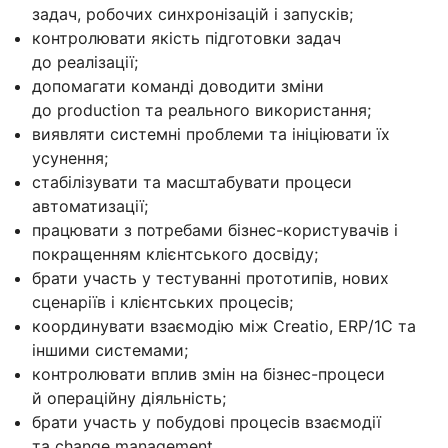
задач, робочих синхронізацій і запусків;
контролювати якість підготовки задач
до реалізації;
допомагати команді доводити зміни
до production та реального використання;
виявляти системні проблеми та ініціювати їх
усунення;
стабілізувати та масштабувати процеси
автоматизації;
працювати з потребами бізнес-користувачів і
покращенням клієнтського досвіду;
брати участь у тестуванні прототипів, нових
сценаріїв і клієнтських процесів;
координувати взаємодію між Creatio, ERP/1С та
іншими системами;
контролювати вплив змін на бізнес-процеси
й операційну діяльність;
брати участь у побудові процесів взаємодії
та change management.