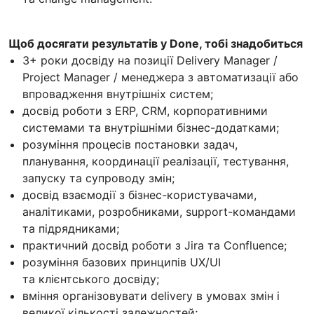
Щоб досягати результатів у Done, тобі знадобиться
3+ роки досвіду на позиції Delivery Manager /
Project Manager / менеджера з автоматизації або
впровадження внутрішніх систем;
досвід роботи з ERP, CRM, корпоративними
системами та внутрішніми бізнес-додатками;
розуміння процесів постановки задач,
планування, координації реалізації, тестування,
запуску та супроводу змін;
досвід взаємодії з бізнес-користувачами,
аналітиками, розробниками, support-командами
та підрядниками;
практичний досвід роботи з Jira та Confluence;
розуміння базових принципів UX/UI
та клієнтського досвіду;
вміння організовувати delivery в умовах змін і
великої кількості залежностей;