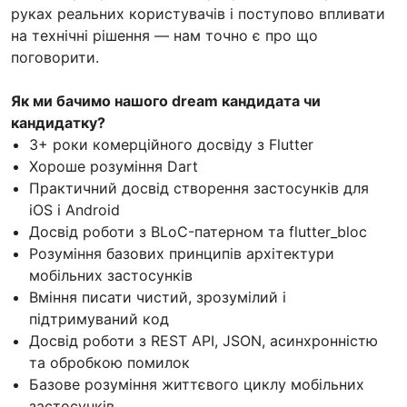
руках реальних користувачів і поступово впливати
на технічні рішення — нам точно є про що
поговорити.
Як ми бачимо нашого dream кандидата чи
кандидатку?
3+ роки комерційного досвіду з Flutter
Хороше розуміння Dart
Практичний досвід створення застосунків для
iOS і Android
Досвід роботи з BLoC-патерном та flutter_bloc
Розуміння базових принципів архітектури
мобільних застосунків
Вміння писати чистий, зрозумілий і
підтримуваний код
Досвід роботи з REST API, JSON, асинхронністю
та обробкою помилок
Базове розуміння життєвого циклу мобільних
застосунків