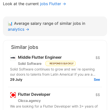
Look at the current
jobs Flutter →
📊
Average salary range of similar jobs in
analytics →
Similar jobs
Middle Flutter Engineer
$$
Solid Software
RESPONDS QUICKLY
Solid Software continues to grow and we`re opening
our doors to talents from Latin America! If you are a
Middle Flutter Engineer, looking for new...
29 July
See
Flutter Developer
$$
Clicca.agency
We are looking for a Flutter Developer with 3+ years of