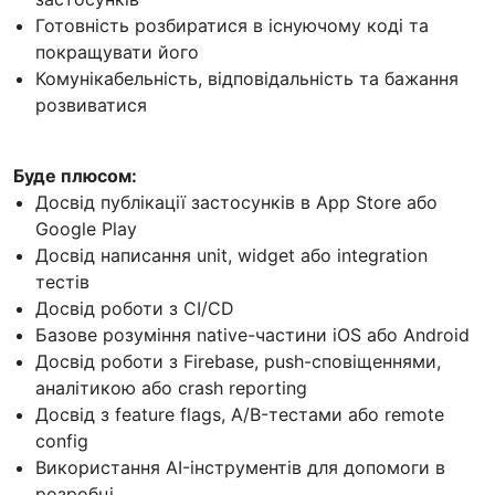
Готовність розбиратися в існуючому коді та
покращувати його
Комунікабельність, відповідальність та бажання
розвиватися
Буде плюсом:
Досвід публікації застосунків в App Store або
Google Play
Досвід написання unit, widget або integration
тестів
Досвід роботи з CI/CD
Базове розуміння native-частини iOS або Android
Досвід роботи з Firebase, push-сповіщеннями,
аналітикою або crash reporting
Досвід з feature flags, A/B-тестами або remote
config
Використання AI-інструментів для допомоги в
розробці