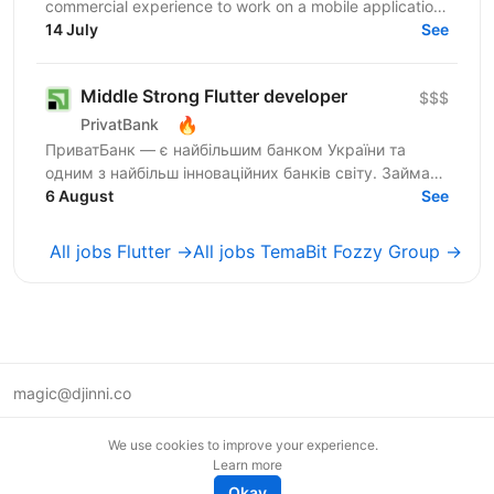
commercial experience to work on a mobile application
in the medical / healthcare domain. The...
14 July
See
Middle Strong Flutter developer
$$$
🔥
PrivatBank
ПриватБанк — є найбільшим банком України та
одним з найбільш інноваційних банків світу. Займає
лідуючі позиції за всіма фінансовими показниками в
6 August
See
галузі та...
All jobs Flutter →
All jobs TemaBit Fozzy Group →
magic@djinni.co
Terms of Use
We use cookies to improve your experience.
Suggest an idea
Learn more
Remote tech jobs in Europe
Okay