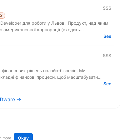
$$$
LY
для роботи у Львові. Продукт, над яким
 американської корпорації (входить...
See
$$$
ля фінансових рішень онлайн-бізнесів. Ми
ладні фінансові процеси, щоб масштабувати...
See
oftware →
Okay
n more
t an idea
Remote tech jobs in Europe