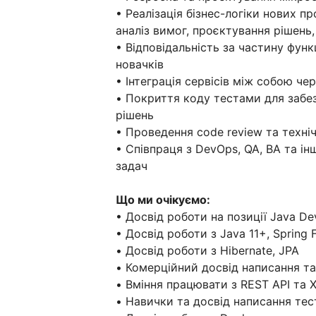
• Реалізація бізнес-логіки нових пр
аналіз вимог, проєктування рішень,
• Відповідальність за частину функ
новачків
• Інтеграція сервісів між собою ч
• Покриття коду тестами для забез
рішень
• Проведення code review та техні
• Співпраця з DevOps, QA, BA та ін
задач
Що ми очікуємо:
• Досвід роботи на позиції Java De
• Досвід роботи з Java 11+, Spring
• Досвід роботи з Hibernate, JPA
• Комерційний досвід написання та
• Вміння працювати з REST API та 
• Навички та досвід написання тест