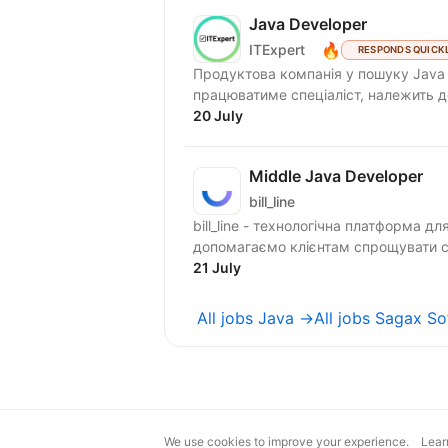
Java Developer
🔥
ITExpert
RESPONDS QUICK
Продуктова компанія у пошуку Javа Developer 
працюватиме спеціаліст, належить до
20 July
Middle Java Developer
bill_line
bill_line - технологічна платформа д
допомагаємо клієнтам спрощувати ск
21 July
All jobs Java →
All jobs Sagax S
We use cookies to improve your experience.
Lear
magic@djinni.co
Terms of Use
Sugges