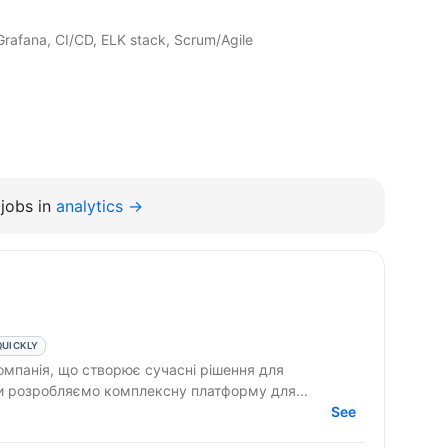
rafana, CI/CD, ELK stack, Scrum/Agile
jobs in
analytics →
QUICKLY
омпанія, що створює сучасні рішення для
Ми розробляємо комплексну платформу для...
See