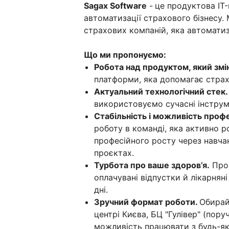
Sagax Software
-
це продуктова IT-
автоматизації страхового бізнесу
страхових компаній, яка автоматизу
Що ми пропонуємо:
Робота над продуктом, який змі
платформи, яка допомагає страх
Актуальний технологічний стек.
використовуємо сучасні інструм
Стабільність і можливість проф
роботу в команді, яка активно р
професійного росту через навчан
проєктах.
Турбота про ваше здоров’я.
Прог
оплачувані відпустки й лікарнян
дні.
Зручний формат роботи.
Обирай
центрі Києва, БЦ "Гулівер" (пору
можливість працювати з будь-як