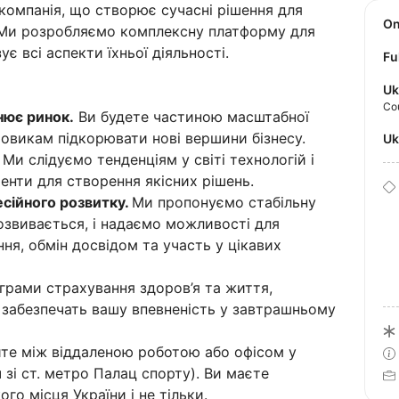
компанія, що створює сучасні рішення для
O
. Ми розробляємо комплексну платформу для
є всі аспекти їхньої діяльності.
Fu
Uk
Co
нює ринок.
Ви будете частиною масштабної
овикам підкорювати нові вершини бізнесу.
U
Ми слідуємо тенденціям у світі технологій і
енти для створення якісних рішень.
есійного розвитку.
Ми пропонуємо стабільну
озвивається, і надаємо можливості для
ня, обмін досвідом та участь у цікавих
рами страхування здоров’я та життя,
і забезпечать вашу впевненість у завтрашньому
те між віддаленою роботою або офісом у
ч зі ст. метро Палац спорту). Ви маєте
ого місця України і не тільки.