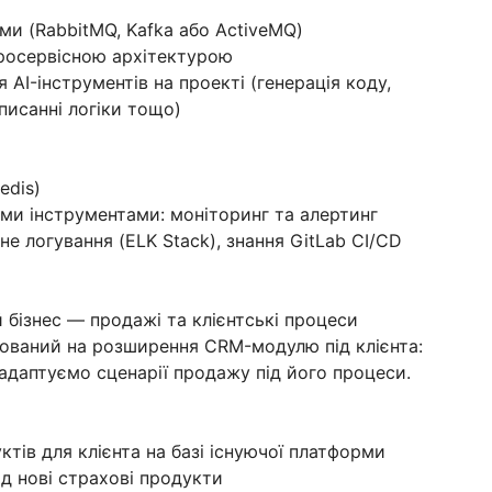
ми (RabbitMQ, Kafka або ActiveMQ)
кросервісною архітектурою
AI-інструментів на проекті (генерація коду,
писанні логіки тощо)
edis)
ми інструментами: моніторинг та алертинг
ане логування (ELK Stack), знання GitLab CI/CD
бізнес — продажі та клієнтські процеси
ований на розширення CRM-модулю під клієнта:
 адаптуємо сценарії продажу під його процеси.
тів для клієнта на базі існуючої платформи
ід нові страхові продукти