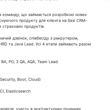
в команду, що займається розробкою нових
снуючого продукту для клієнта на базі CRM-
и страхових продуктів.
мчий дзвінок, співбесіду з рекрутером,
 HRD та Java Lead. Усі 4 етапи займають разом
 BA, РO, 3 QA, AQA, Team Lead.
 Security, Boot, Cloud)
CI, Elasticsearch
ервісів, участь в архітектурних рішеннях