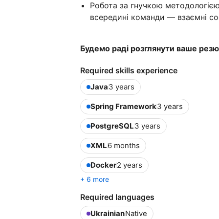
Робота за гнучкою методологією
всередині команди — взаємні co
Будемо раді розглянути ваше резюм
Required skills experience
Java
3 years
Spring Framework
3 years
PostgreSQL
3 years
XML
6 months
Docker
2 years
+ 6 more
Required languages
Ukrainian
Native