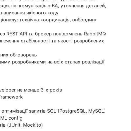
одуктів: комунікація з ВА, уточнення деталей,
 написання якісного коду
ціоналу: технічна координація, онбординг
ерез REST API та брокер повідомлень RabbitMQ
печення стабільності та якості розроблених
чних обговорень
шими розробниками на всіх етапах реалізації
veloper не менше 3-х років
 Framework
 оптимізації запитів SQL (PostgreSQL, MySQL)
XML config
ів (JUnit, Mockito)