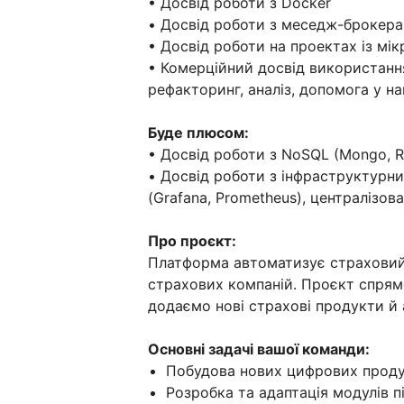
• Досвід роботи з Docker
• Досвід роботи з меседж-брокера
• Досвід роботи на проектах із мі
• Комерційний досвід використання 
рефакторинг, аналіз, допомога у на
Буде плюсом:
• Досвід роботи з NoSQL (Mongo, R
• Досвід роботи з інфраструктурни
(Grafana, Prometheus), централізов
Про проєкт:
Платформа автоматизує страховий 
страхових компаній. Проєкт спрям
додаємо нові страхові продукти й
Основні задачі вашої команди:
Побудова нових цифрових продук
Розробка та адаптація модулів п