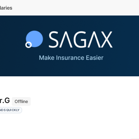
laries
r.G
Offline
NDS QUICKLY