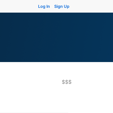
Log In
Sign Up
$$$