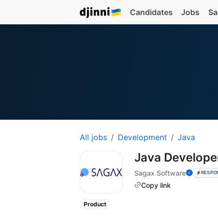
Candidates
Jobs
Sa
All jobs
Development
Java
Java Develope
Sagax Software
RESPO
Copy link
Product