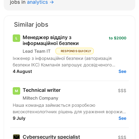
jobs in
analytics →
Similar jobs
Менеджер відділу з
to $2000
інформаційної безпеки
Lead Team IT
RESPONDS QUICKLY
Інженер з інформаційної безпеки (авторизація
безпеки ІКС) Компанія запрошує досвідченого
фахівця для роботи з державними замовниками та
4 August
See
критичними...
Technical writer
$$$
Miltech Company
Наша команда займається розробкою
високотехнологічних рішень для ураження ворожих
цілей. Ми створюємо повноцінні продукти - від ідеї
9 July
See
до серійного...
Cybersecurity specialist
$$$