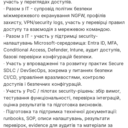
участь у переглядах доступів.
· Разом з ІТ - супровід політик безпеки
міжмережевого екранування NGFW, профілів
захисту, VPN/security logs, участь у перевірці правил
доступу та взаємодія з мережевою командою.
· Разом з ІТ - участь у підтримці security-
налаштувань Microsoft-середовища: Entra ID, MFA,
Conditional Access, Defender, Intune, аудит доступів,
базові перевірки конфігурацій безпеки.
· Участь у впровадженні та розвитку практик Secure
SDLC / DevSecOps, зокрема у питаннях безпеки
CI/CD, управління вразливостями, контролю
доступів і безпечних конфігурацій.
· Участь у PoC / пілотах security-рішень: збір вимог,
тестування функціональності, перевірка інтеграцій,
оцінка результатів та підготовка висновків.
· Підготовка та підтримка технічної документації:
runbooks, SOP, описи налаштувань, результати
перевірок, evidence для аудитів та матеріали за