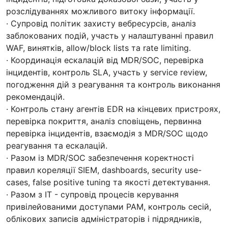
розслідуваннях можливого витоку інформації.
· Супровід політик захисту вебресурсів, аналіз
заблокованих подій, участь у налаштуванні правил
WAF, винятків, allow/block lists та rate limiting.
· Координація ескалацій від MDR/SOC, перевірка
інцидентів, контроль SLA, участь у service review,
погодження дій з реагування та контроль виконання
рекомендацій.
· Контроль стану агентів EDR на кінцевих пристроях,
перевірка покриття, аналіз сповіщень, первинна
перевірка інцидентів, взаємодія з MDR/SOC щодо
реагування та ескалацій.
· Разом із MDR/SOC забезпечення коректності
правил кореляції SIEM, dashboards, security use-
cases, false positive tuning та якості детектування.
· Разом з ІТ - супровід процесів керування
привілейованими доступами PAM, контроль сесій,
облікових записів адміністраторів і підрядників,