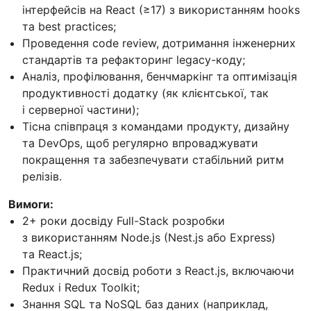
інтерфейсів на React (≥17) з використанням hooks
та best practices;
Проведення code review, дотримання інженерних
стандартів та рефакторинг legacy-коду;
Аналіз, профілювання, бенчмаркінг та оптимізація
продуктивності додатку (як клієнтської, так
і серверної частини);
Тісна співпраця з командами продукту, дизайну
та DevOps, щоб регулярно впроваджувати
покращення та забезпечувати стабільний ритм
релізів.
Вимоги:
2+ роки досвіду Full-Stack розробки
з використанням Node.js (Nest.js або Express)
та React.js;
Практичний досвід роботи з React.js, включаючи
Redux і Redux Toolkit;
Знання SQL та NoSQL баз даних (наприклад,