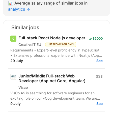
📊
Average salary range of similar jobs in
analytics →
Similar jobs
Full-stack React Node.js developer
to $2000
CreativeIT EU
RESPONDS QUICKLY
Requirements • Expert-level proficiency in TypeScript.
• Extensive professional experience with Next.js (App
Router is a must). • Strong experience...
29 July
See
Junior/Middle Full-stack Web
$$$
Developer (Asp.net Core, Angular)
Visco
VisCo AS is searching for software engineers for an
exciting role on our vCog development team. We are
looking for a software developer to help us build and...
9 July
See