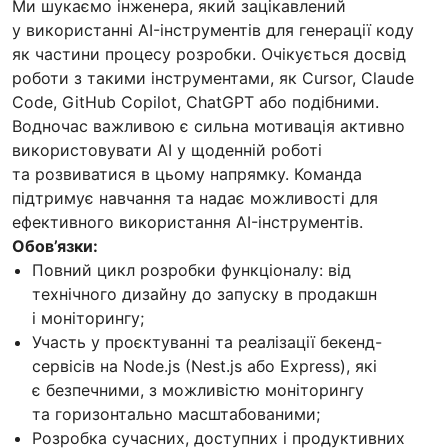
Ми шукаємо інженера, який зацікавлений
у використанні AI-інструментів для генерації коду
як частини процесу розробки. Очікується досвід
роботи з такими інструментами, як Cursor, Claude
Code, GitHub Copilot, ChatGPT або подібними.
Водночас важливою є сильна мотивація активно
використовувати AI у щоденній роботі
та розвиватися в цьому напрямку. Команда
підтримує навчання та надає можливості для
ефективного використання AI-інструментів.
Обов’язки:
Повний цикл розробки функціоналу: від
технічного дизайну до запуску в продакшн
і моніторингу;
Участь у проєктуванні та реалізації бекенд-
сервісів на Node.js (Nest.js або Express), які
є безпечними, з можливістю моніторингу
та горизонтально масштабованими;
Розробка сучасних, доступних і продуктивних