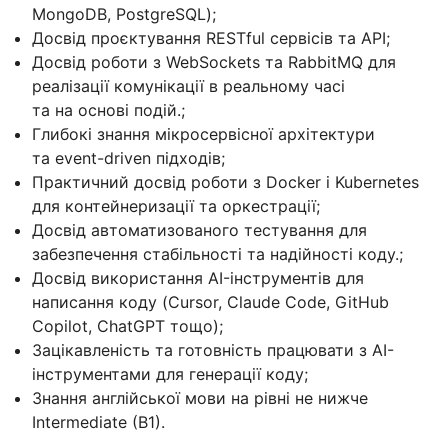
MongoDB, PostgreSQL);
Досвід проєктування RESTful сервісів та API;
Досвід роботи з WebSockets та RabbitMQ для
реалізації комунікації в реальному часі
та на основі подій.;
Глибокі знання мікросервісної архітектури
та event-driven підходів;
Практичний досвід роботи з Docker і Kubernetes
для контейнеризації та оркестрації;
Досвід автоматизованого тестування для
забезпечення стабільності та надійності коду.;
Досвід використання AI-інструментів для
написання коду (Cursor, Claude Code, GitHub
Copilot, ChatGPT тощо);
Зацікавленість та готовність працювати з AI-
інструментами для генерації коду;
Знання англійської мови на рівні не нижче
Intermediate (B1).