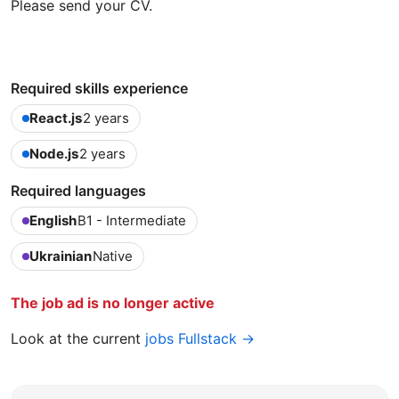
Please send your CV.
Required skills experience
React.js
2 years
Node.js
2 years
Required languages
English
B1 - Intermediate
Ukrainian
Native
The job ad is no longer active
Look at the current
jobs Fullstack →