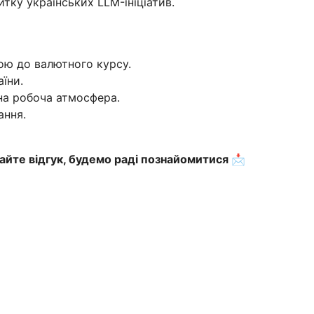
тку українських LLM-ініціатив.
ою до валютного курсу.
їни.
на робоча атмосфера.
ання.
айте відгук, будемо раді познайомитися 📩