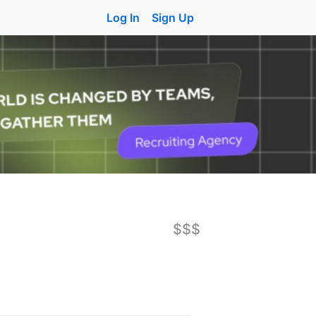
Log In
Sign Up
$$$