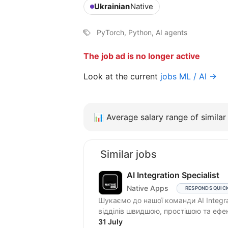
Ukrainian
Native
PyTorch, Python, AI agents
The job ad is no longer active
Look at the current
jobs ML / AI →
📊
Average salary range of similar 
Similar jobs
AI Integration Specialist
Native Apps
RESPONDS QUIC
Шукаємо до нашої команди AI Integra
відділів швидшою, простішою та ефе
31 July