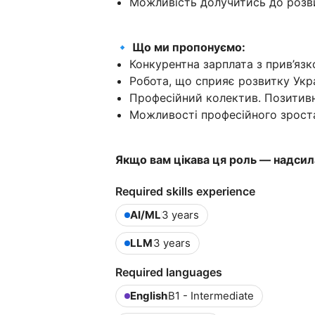
Можливість долучитись до розви
🔹 Що ми пропонуємо:
Конкурентна зарплата з прив’язк
Робота, що сприяє розвитку Укра
Професійний колектив. Позитив
Можливості професійного зрост
Якщо вам цікава ця роль — надсил
Required skills experience
AI/ML
3 years
LLM
3 years
Required languages
English
B1 - Intermediate