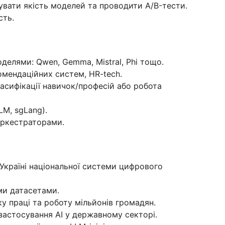
увати якість моделей та проводити A/B-тести.
сть.
делями: Qwen, Gemma, Mistral, Phi тощо.
омендаційних систем, HR-tech.
асифікації навичок/професій або робота
LM, sgLang).
 оркестраторами.
 Україні національної системи цифрового
ми датасетами.
у праці та роботу мільйонів громадян.
застосування AI у державному секторі.