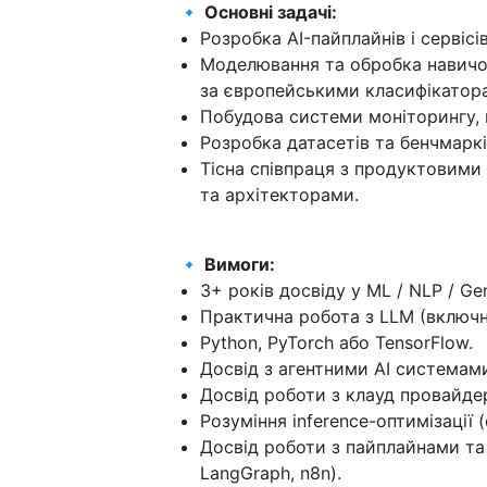
🔹 Основні задачі:
Розробка AI-пайплайнів і сервіс
Моделювання та обробка навичок
за європейськими класифікатора
Побудова системи моніторингу, 
Розробка датасетів та бенчмарк
Тісна співпраця з продуктовими
та архітекторами.
🔹 Вимоги:
3+ років досвіду у ML / NLP / Gen
Практична робота з LLM (включно з
Python, PyTorch або TensorFlow.
Досвід з агентними AI системам
Досвід роботи з клауд провайде
Розуміння inference-оптимізації (q
Досвід роботи з пайплайнами та
LangGraph, n8n).