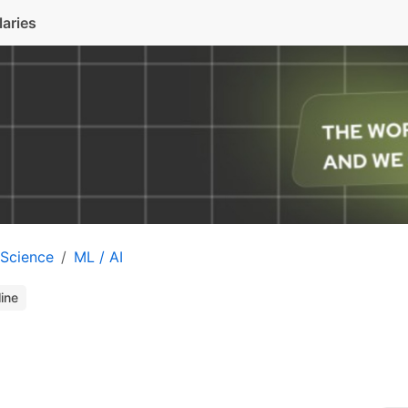
laries
 Science
ML / AI
line