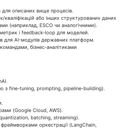
ів для описаних вище процесів.
/кваліфікацій або інших структурованих даних
ми (наприклад, ESCO чи аналогічними).
метрик і feedback-loop для моделей.
ів для AI-модулів державних платформ.
 командами, бізнес-аналітиками
AI.
 fine-tuning, prompting, pipeline-building).
и.
рами (Google Cloud, AWS).
uantization, batching, streaming).
 фреймворками оркестрації (LangChain,