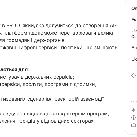
O
Fu
 в BRDO, який/яка долучиться до створення AI-
Uk
х платформ і допоможе перетворювати великі
Co
ля громадян і держорганів.
жавні цифрові сервіси і політики, що змінюють
E
U
вується для:
истувачів державних сервісів;
сервіси, послуги, програми підтримки,
тизованих сценаріїв/траєкторій взаємодії
досвіду або відповідності критеріям програм;
влення трендів у відповідних секторах.