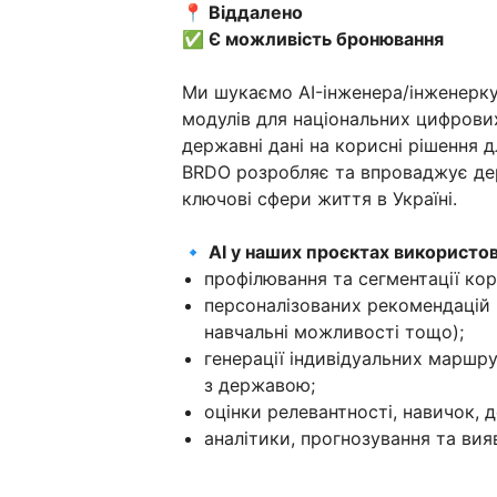
📍 Віддалено
✅ Є можливість бронювання
Ми шукаємо AI-інженера/інженерку
модулів для національних цифрови
державні дані на корисні рішення д
BRDO розробляє та впроваджує дер
ключові сфери життя в Україні.
🔹 AI у наших проєктах використо
профілювання та сегментації кор
персоналізованих рекомендацій (
навчальні можливості тощо);
генерації індивідуальних маршру
з державою;
оцінки релевантності, навичок, 
аналітики, прогнозування та вия