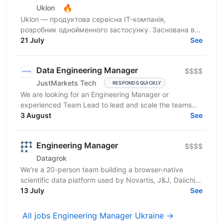
🔥
Uklon
Uklon — продуктова сервісна IT-компанія,
розробник однойменного застосунку. Заснована в
Києві у 2010 році, сьогодні Uklon — це екосистема
21 July
See
цифрових...
Data Engineering Manager
$$$$
JustMarkets Tech
RESPONDS QUICKLY
We are looking for an Engineering Manager or
experienced Team Lead to lead and scale the teams
building our high-reliability, secure, and linearly
3 August
See
scalable...
Engineering Manager
$$$$
Datagrok
We're a 20-person team building a browser-native
scientific data platform used by Novartis, J&J, Daiichi-
Sankyo, and other top pharma and biotech
13 July
See
companies....
All jobs Engineering Manager Ukraine →