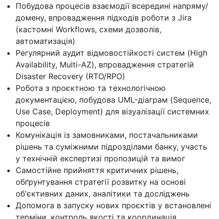
Побудова процесів взаємодії всередині напряму/
домену, впровадження підходів роботи з Jira
(кастомні Workflows, схеми дозволів,
автоматизація)
Регулярний аудит відмовостійкості систем (High
Availability, Multi-AZ), впровадження стратегій
Disaster Recovery (RTO/RPO)
Робота з проєктною та технологічною
документацією, побудова UML-діаграм (Sequence,
Use Case, Deployment) для візуалізації системних
процесів
Комунікація із замовниками, постачальниками
рішень та суміжними підрозділами банку, участь
у технічній експертизі пропозицій та вимог
Самостійне прийняття критичних рішень,
обґрунтування стратегії розвитку на основі
об'єктивних даних, аналітики та досліджень
Допомога в запуску нових проєктів у встановлені
терміни, контроль якості та координація