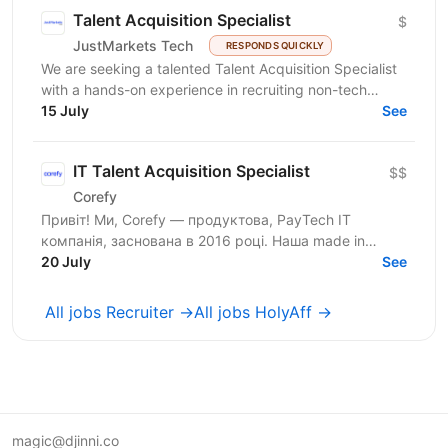
Talent Acquisition Specialist
$
JustMarkets Tech
RESPONDS QUICKLY
We are seeking a talented Talent Acquisition Specialist
with a hands-on experience in recruiting non-tech
professionals. As a Talent Acquisition Specialist...
15 July
See
IT Talent Acquisition Specialist
$$
Corefy
Привіт! Ми, Corefy — продуктова, PayTech IT
компанія, заснована в 2016 році. Наша made in
Ukraine SaaS платформа є технологічним хабом для
20 July
See
оркестрації...
All jobs Recruiter →
All jobs HolyAff →
magic@djinni.co