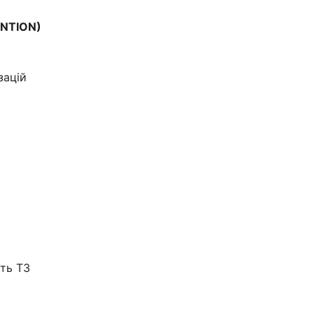
ENTION)
зацій
сть ТЗ