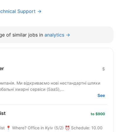
chnical Support →
e of similar jobs in
analytics →
er
$
омпанія. Ми відкриваємо нові нестандартні шляхи
бальні хмарні сервіси (SaaS),...
See
ist
to $900
ist 📍 Where? Office in Kyiv (5/2) ⏰ Schedule: 10.00