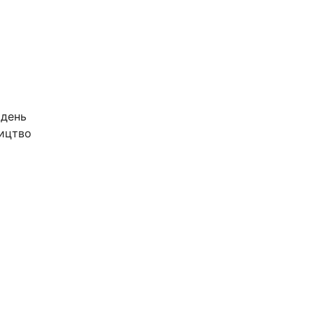
 день
ництво