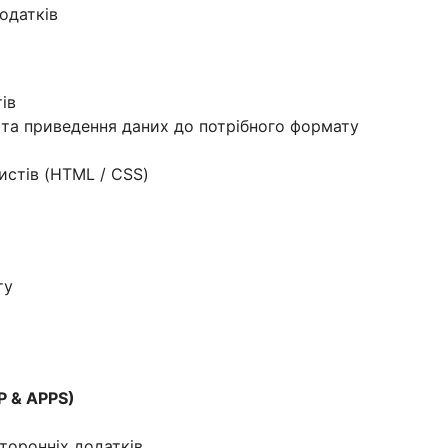
одатків
ів
а та приведення даних до потрібного формату
истів (HTML / CSS)
ту
P & APPS)
торонніх додатків