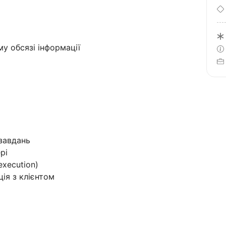
у обсязі інформації
завдань
рі
execution)
ія з клієнтом