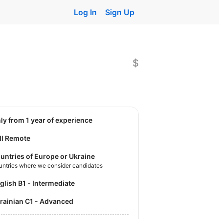
Log In
Sign Up
$
nly from 1 year of experience
ll Remote
untries of Europe or Ukraine
untries where we consider candidates
nglish B1 - Intermediate
krainian C1 - Advanced