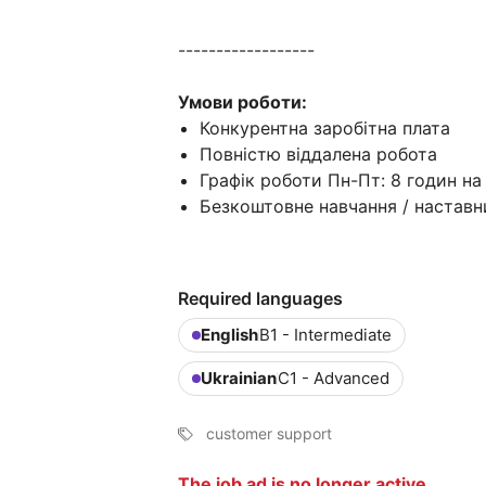
------------------
Умови роботи:
Конкурентна заробітна плата
Повністю віддалена робота
Графік роботи Пн-Пт: 8 годин на
Безкоштовне навчання / настав
Required languages
English
B1 - Intermediate
Ukrainian
C1 - Advanced
customer support
The job ad is no longer active