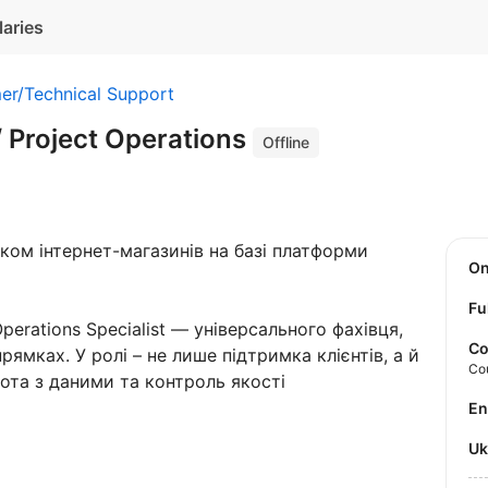
laries
er/Technical Support
 Project Operations
Offline
ком інтернет-магазинів на базі платформи
O
Fu
erations Specialist — універсального фахівця,
Co
рямках. У ролі – не лише підтримка клієнтів, а й
Co
ота з даними та контроль якості
E
U