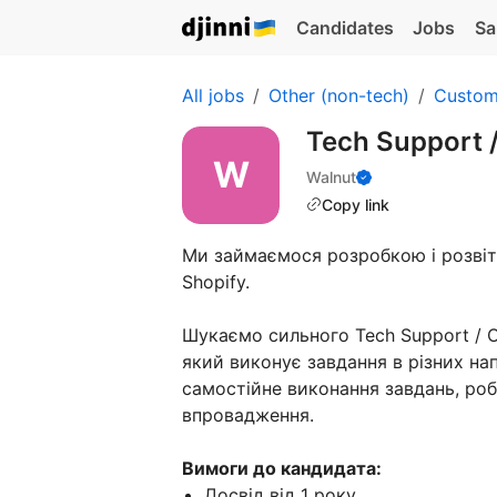
Candidates
Jobs
Sa
All jobs
Other (non-tech)
Custom
Tech Support /
Walnut
Copy link
Ми займаємося розробкою і розвіт
Shopify.
Шукаємо сильного Tech Support / Op
який виконує завдання в різних нап
самостійне виконання завдань, роб
впровадження.
Вимоги до кандидата:
Досвід від 1 року