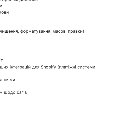
ки
мови
(очищення, форматування, масові правки)
RT
их інтеграцій для Shopify (платіжні системи,
ваннями
м щодо багів